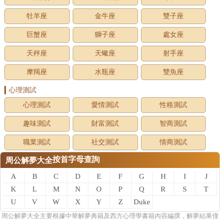
牡羊座
金牛座
雙子座
巨蟹座
獅子座
處女座
天秤座
天蠍座
射手座
摩羯座
水瓶座
雙魚座
心理測試
心理測試
愛情測試
性格測試
趣味測試
財富測試
智商測試
職業測試
社交測試
情商測試
按首字母查詢
周公解夢大全
A
B
C
D
E
F
G
H
I
J
K
L
M
N
O
P
Q
R
S
T
U
V
W
X
Y
Z
Duke
of
周公
解夢
大全主要根據中華解夢典籍及西方心理學書籍內容編撰，解夢結果僅