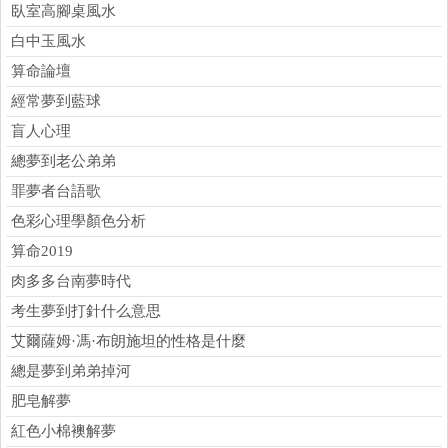
臥室高腳桌風水
白中玉風水
算命論壇
經常夢到藍球
盲人心理
總夢到老公弟弟
罪夢者台語歌
色彩心理學顏色分析
算命2019
肉多多台南夢時代
考生夢到打針什么意思
艾爾薩姆·馮·布朗施坦的性格是什麼
總是夢到弟弟掉河
肥皂解夢
紅色小棉襖解夢