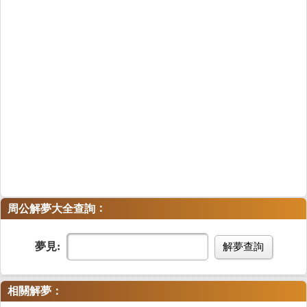
：
周公解夢大全查詢
夢見:
解夢查詢
相關解夢：