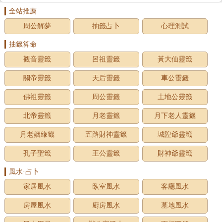
全站推薦
周公解夢
抽籤占卜
心理測試
抽籤算命
觀音靈籤
呂祖靈籤
黃大仙靈籤
關帝靈籤
天后靈籤
車公靈籤
佛祖靈籤
周公靈籤
土地公靈籤
北帝靈籤
月老靈籤
月下老人靈籤
月老姻緣籤
五路財神靈籤
城隍爺靈籤
孔子聖籤
王公靈籤
財神爺靈籤
風水·占卜
家居風水
臥室風水
客廳風水
房屋風水
廚房風水
墓地風水