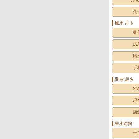
孔
風水·占卜
家
房
風
手
測名·起名
姓
起
店
星座運勢
十