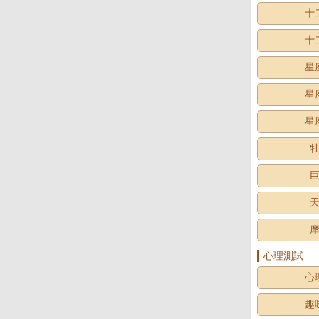
十
十
星
星
星
心理測試
心
趣