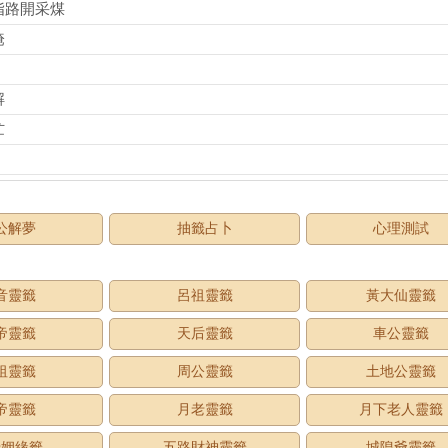
指路開采煤
淹
解
忙
公解夢
抽籤占卜
心理測試
音靈籤
呂祖靈籤
黃大仙靈籤
帝靈籤
天后靈籤
車公靈籤
祖靈籤
周公靈籤
土地公靈籤
帝靈籤
月老靈籤
月下老人靈籤
老姻緣籤
五路財神靈籤
城隍爺靈籤