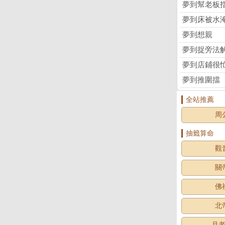
夢到幫老板
夢到床被水
夢到想親
夢到捉旁法
夢到店鋪很
夢到推圍擋
全站推薦
周
抽籤算命
觀
關
佛
北
月