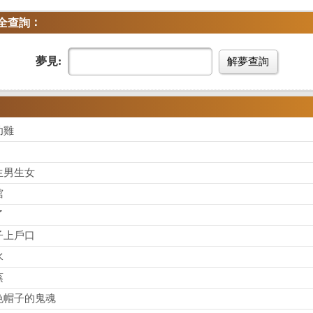
：
全查詢
夢見:
解夢查詢
幼雞
生男生女
棺
了
子上戶口
水
蒸
色帽子的鬼魂