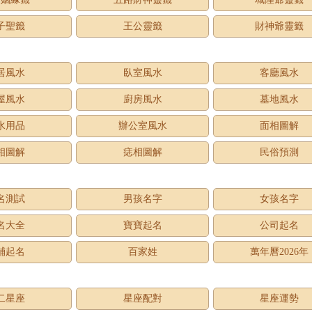
子聖籤
王公靈籤
財神爺靈籤
居風水
臥室風水
客廳風水
屋風水
廚房風水
墓地風水
水用品
辦公室風水
面相圖解
相圖解
痣相圖解
民俗預測
名測試
男孩名字
女孩名字
名大全
寶寶起名
公司起名
鋪起名
百家姓
萬年曆2026年
二星座
星座配對
星座運勢