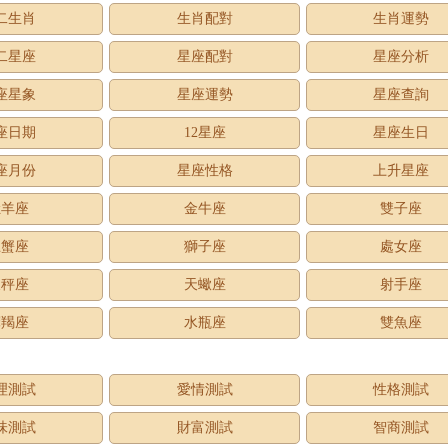
二生肖
生肖配對
生肖運勢
二星座
星座配對
星座分析
座星象
星座運勢
星座查詢
座日期
12星座
星座生日
座月份
星座性格
上升星座
牡羊座
金牛座
雙子座
巨蟹座
獅子座
處女座
天秤座
天蠍座
射手座
摩羯座
水瓶座
雙魚座
理測試
愛情測試
性格測試
味測試
財富測試
智商測試