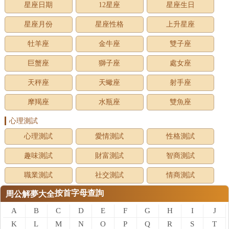
星座日期
12星座
星座生日
星座月份
星座性格
上升星座
牡羊座
金牛座
雙子座
巨蟹座
獅子座
處女座
天秤座
天蠍座
射手座
摩羯座
水瓶座
雙魚座
心理測試
心理測試
愛情測試
性格測試
趣味測試
財富測試
智商測試
職業測試
社交測試
情商測試
按首字母查詢
周公解夢大全
A
B
C
D
E
F
G
H
I
J
K
L
M
N
O
P
Q
R
S
T