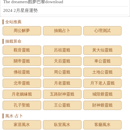
The dreamers戲夢巴黎download
2024 2月星座運勢
全站推薦
周公解夢
抽籤占卜
心理測試
抽籤算命
觀音靈籤
呂祖靈籤
黃大仙靈籤
關帝靈籤
天后靈籤
車公靈籤
佛祖靈籤
周公靈籤
土地公靈籤
北帝靈籤
月老靈籤
月下老人靈籤
月老姻緣籤
五路財神靈籤
城隍爺靈籤
孔子聖籤
王公靈籤
財神爺靈籤
風水·占卜
家居風水
臥室風水
客廳風水