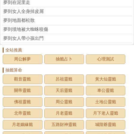
夢到在泥里走
夢到女人全身掉皮屑
夢到地面都松散
夢到墳地被大蜘蛛咬傷
夢到女人帶小孩出門
全站推薦
周公解夢
抽籤占卜
心理測試
抽籤算命
觀音靈籤
呂祖靈籤
黃大仙靈籤
關帝靈籤
天后靈籤
車公靈籤
佛祖靈籤
周公靈籤
土地公靈籤
北帝靈籤
月老靈籤
月下老人靈籤
月老姻緣籤
五路財神靈籤
城隍爺靈籤