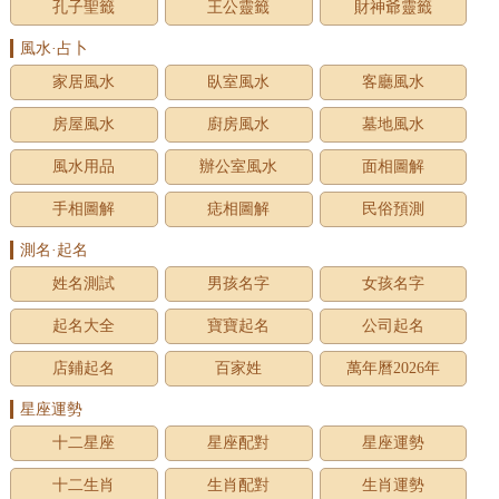
孔子聖籤
王公靈籤
財神爺靈籤
風水·占卜
家居風水
臥室風水
客廳風水
房屋風水
廚房風水
墓地風水
風水用品
辦公室風水
面相圖解
手相圖解
痣相圖解
民俗預測
測名·起名
姓名測試
男孩名字
女孩名字
起名大全
寶寶起名
公司起名
店鋪起名
百家姓
萬年曆2026年
星座運勢
十二星座
星座配對
星座運勢
十二生肖
生肖配對
生肖運勢