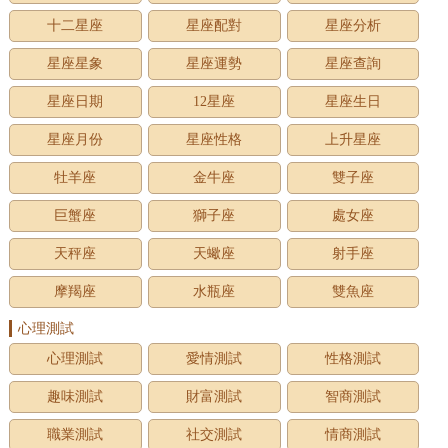
十二星座
星座配對
星座分析
星座星象
星座運勢
星座查詢
星座日期
12星座
星座生日
星座月份
星座性格
上升星座
牡羊座
金牛座
雙子座
巨蟹座
獅子座
處女座
天秤座
天蠍座
射手座
摩羯座
水瓶座
雙魚座
心理測試
心理測試
愛情測試
性格測試
趣味測試
財富測試
智商測試
職業測試
社交測試
情商測試