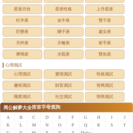
星座月份
星座性格
上升星座
牡羊座
金牛座
雙子座
巨蟹座
獅子座
處女座
天秤座
天蠍座
射手座
摩羯座
水瓶座
雙魚座
心理測試
心理測試
愛情測試
性格測試
趣味測試
財富測試
智商測試
職業測試
社交測試
情商測試
按首字母查詢
周公解夢大全
A
B
C
D
E
F
G
H
I
J
K
L
M
N
O
P
Q
R
S
T
U
V
W
X
Y
Z
Duke