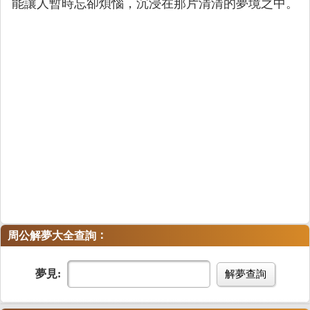
能讓人暫時忘卻煩惱，沉浸在那片清清的夢境之中。
：
周公解夢大全查詢
夢見:
解夢查詢