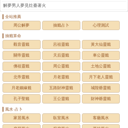
解夢男人夢見灶臺著火
全站推薦
周公解夢
抽籤占卜
心理測試
抽籤算命
觀音靈籤
呂祖靈籤
黃大仙靈籤
關帝靈籤
天后靈籤
車公靈籤
佛祖靈籤
周公靈籤
土地公靈籤
北帝靈籤
月老靈籤
月下老人靈籤
月老姻緣籤
五路財神靈籤
城隍爺靈籤
孔子聖籤
王公靈籤
財神爺靈籤
風水·占卜
家居風水
臥室風水
客廳風水