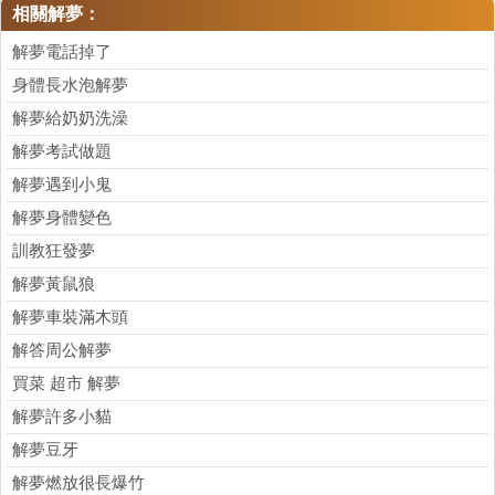
相關解夢：
解夢電話掉了
身體長水泡解夢
解夢給奶奶洗澡
解夢考試做題
解夢遇到小鬼
解夢身體變色
訓教狂發夢
解夢黃鼠狼
解夢車裝滿木頭
解答周公解夢
買菜 超市 解夢
解夢許多小貓
解夢豆牙
解夢燃放很長爆竹