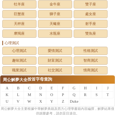
牡羊座
金牛座
雙子座
巨蟹座
獅子座
處女座
天秤座
天蠍座
射手座
摩羯座
水瓶座
雙魚座
心理測試
心理測試
愛情測試
性格測試
趣味測試
財富測試
智商測試
職業測試
社交測試
情商測試
按首字母查詢
周公解夢大全
A
B
C
D
E
F
G
H
I
J
K
L
M
N
O
P
Q
R
S
T
U
V
W
X
Y
Z
Duke
of
周公
解夢
大全主要根據中華解夢典籍及西方心理學書籍內容編撰，解夢結果僅
供娛樂參考，請勿盲目迷信。
zhou