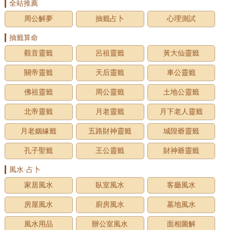
全站推薦
周公解夢
抽籤占卜
心理測試
抽籤算命
觀音靈籤
呂祖靈籤
黃大仙靈籤
關帝靈籤
天后靈籤
車公靈籤
佛祖靈籤
周公靈籤
土地公靈籤
北帝靈籤
月老靈籤
月下老人靈籤
月老姻緣籤
五路財神靈籤
城隍爺靈籤
孔子聖籤
王公靈籤
財神爺靈籤
風水·占卜
家居風水
臥室風水
客廳風水
房屋風水
廚房風水
墓地風水
風水用品
辦公室風水
面相圖解