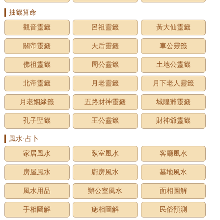
抽籤算命
觀音靈籤
呂祖靈籤
黃大仙靈籤
關帝靈籤
天后靈籤
車公靈籤
佛祖靈籤
周公靈籤
土地公靈籤
北帝靈籤
月老靈籤
月下老人靈籤
月老姻緣籤
五路財神靈籤
城隍爺靈籤
孔子聖籤
王公靈籤
財神爺靈籤
風水·占卜
家居風水
臥室風水
客廳風水
房屋風水
廚房風水
墓地風水
風水用品
辦公室風水
面相圖解
手相圖解
痣相圖解
民俗預測