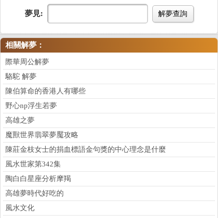
夢見:
解夢查詢
相關解夢：
際華周公解夢
駱駝 解夢
陳伯算命的香港人有哪些
野心np浮生若夢
高雄之夢
魔獸世界翡翠夢魘攻略
陳莊金枝女士的捐血標語金句獎的中心理念是什麼
風水世家第342集
陶白白星座分析摩羯
高雄夢時代好吃的
風水文化