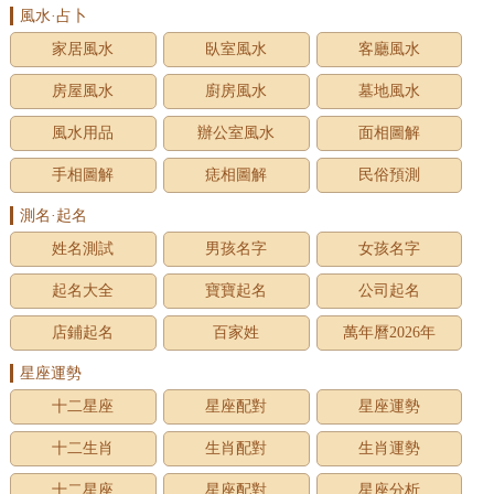
風水·占卜
家居風水
臥室風水
客廳風水
房屋風水
廚房風水
墓地風水
風水用品
辦公室風水
面相圖解
手相圖解
痣相圖解
民俗預測
測名·起名
姓名測試
男孩名字
女孩名字
起名大全
寶寶起名
公司起名
店鋪起名
百家姓
萬年曆2026年
星座運勢
十二星座
星座配對
星座運勢
十二生肖
生肖配對
生肖運勢
十二星座
星座配對
星座分析