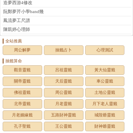
造夢西游4修改
阮鄭夢芹小學band幾
鳳流夢工尺譜
陳凱婷心理師
全站推薦
周公解夢
抽籤占卜
心理測試
抽籤算命
觀音靈籤
呂祖靈籤
黃大仙靈籤
關帝靈籤
天后靈籤
車公靈籤
佛祖靈籤
周公靈籤
土地公靈籤
北帝靈籤
月老靈籤
月下老人靈籤
月老姻緣籤
五路財神靈籤
城隍爺靈籤
孔子聖籤
王公靈籤
財神爺靈籤