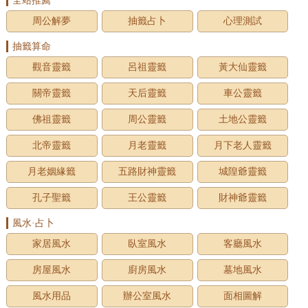
全站推薦
周公解夢
抽籤占卜
心理測試
抽籤算命
觀音靈籤
呂祖靈籤
黃大仙靈籤
關帝靈籤
天后靈籤
車公靈籤
佛祖靈籤
周公靈籤
土地公靈籤
北帝靈籤
月老靈籤
月下老人靈籤
月老姻緣籤
五路財神靈籤
城隍爺靈籤
孔子聖籤
王公靈籤
財神爺靈籤
風水·占卜
家居風水
臥室風水
客廳風水
房屋風水
廚房風水
墓地風水
風水用品
辦公室風水
面相圖解