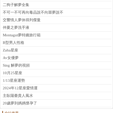
二狗子解夢全集
不可一不可再向毒品說不向噩夢說不
交響情人夢休得列傑曼
仲夏之夢洗手液
Montagut夢特嬌旅行箱
B型男人性格
Zaha星座
Av女優夢
Sing 解夢的視頻
10月25星座
1/13星座運勢
2024年12星座愛情運
主臥陽臺貴人風水
20歲夢到媽媽懷孕了