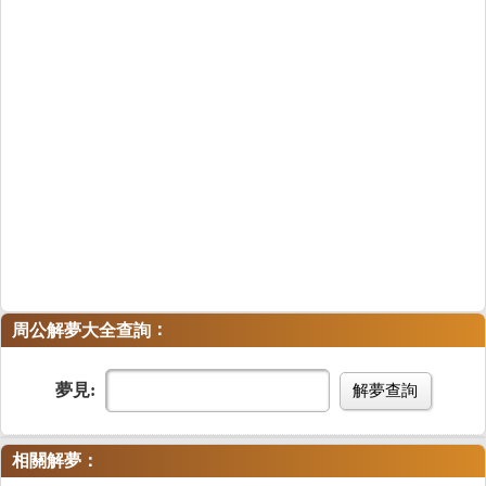
：
周公解夢大全查詢
夢見:
解夢查詢
相關解夢：