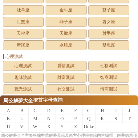
牡羊座
金牛座
雙子座
巨蟹座
獅子座
處女座
天秤座
天蠍座
射手座
摩羯座
水瓶座
雙魚座
心理測試
心理測試
愛情測試
性格測試
趣味測試
財富測試
智商測試
職業測試
社交測試
情商測試
按首字母查詢
周公解夢大全
A
B
C
D
E
F
G
H
I
J
K
L
M
N
O
P
Q
R
S
T
U
V
W
X
Y
Z
Duke
of
周公
解夢
大全主要根據中華解夢典籍及西方心理學書籍內容編撰，解夢結果僅