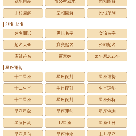
風水用品
辦公室風水
面相圖解
手相圖解
痣相圖解
民俗預測
測名·起名
姓名測試
男孩名字
女孩名字
起名大全
寶寶起名
公司起名
店鋪起名
百家姓
萬年曆2026年
星座運勢
十二星座
星座配對
星座運勢
十二生肖
生肖配對
生肖運勢
十二星座
星座配對
星座分析
星座星象
星座運勢
星座查詢
星座日期
12星座
星座生日
星座月份
星座性格
上升星座