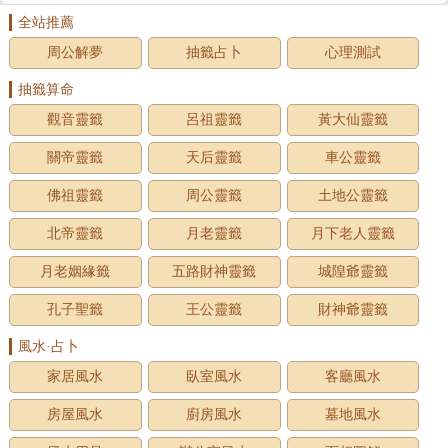
全站推薦
周公解夢
抽籤占卜
心理測試
抽籤算命
觀音靈籤
呂祖靈籤
黃大仙靈籤
關帝靈籤
天后靈籤
車公靈籤
佛祖靈籤
周公靈籤
土地公靈籤
北帝靈籤
月老靈籤
月下老人靈籤
月老姻緣籤
五路財神靈籤
城隍爺靈籤
孔子聖籤
王公靈籤
財神爺靈籤
風水·占卜
家居風水
臥室風水
客廳風水
房屋風水
廚房風水
墓地風水