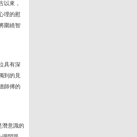
古以來，
心理的慰
將圍繞智
位具有深
獨到的見
德師傅的
是潛意識的
心理問題。