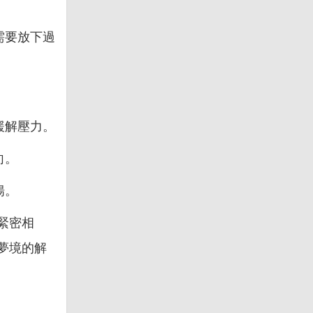
需要放下過
緩解壓力。
向。
揚。
緊密相
夢境的解