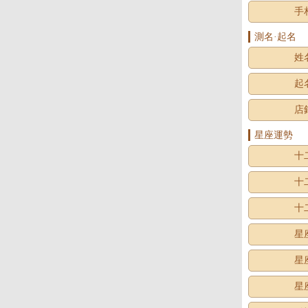
手
測名·起名
姓
起
店
星座運勢
十
十
十
星
星
星