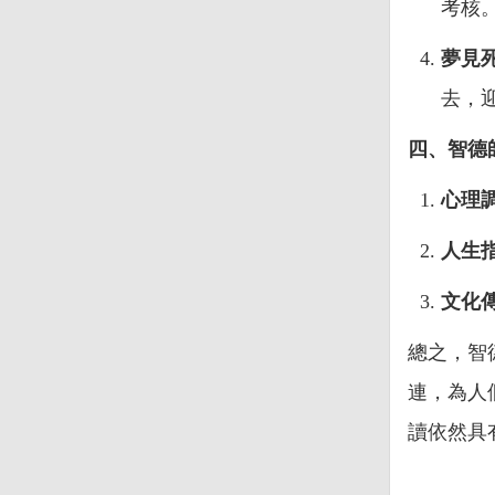
考核
夢見
去，
四、智德
心理
人生
文化
總之，智
連，為人
讀依然具