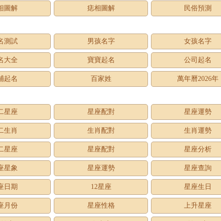
相圖解
痣相圖解
民俗預測
名測試
男孩名字
女孩名字
名大全
寶寶起名
公司起名
鋪起名
百家姓
萬年曆2026年
二星座
星座配對
星座運勢
二生肖
生肖配對
生肖運勢
二星座
星座配對
星座分析
座星象
星座運勢
星座查詢
座日期
12星座
星座生日
座月份
星座性格
上升星座