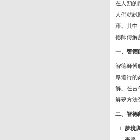
在人類的
人們就試
藉。其中
德師傅解
一、智德
智德師傅
厚道行的
解。在古
解夢方法
二、智德
夢境
表達