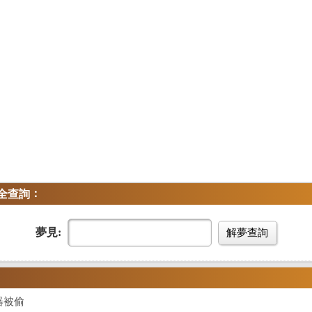
：
全查詢
夢見:
解夢查詢
器被偷