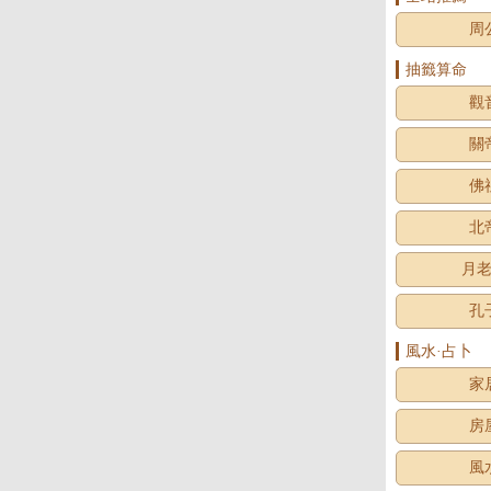
周
抽籤算命
觀
關
佛
北
月
孔
風水·占卜
家
房
風