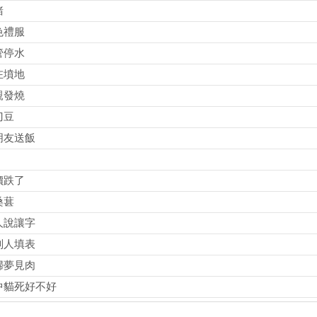
豬
色禮服
管停水
在墳地
親發燒
刀豆
朋友送飯
價跌了
桑葚
人說讓字
別人填表
婦夢見肉
中貓死好不好