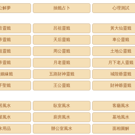
公解夢
抽籤占卜
心理測試
音靈籤
呂祖靈籤
黃大仙靈籤
帝靈籤
天后靈籤
車公靈籤
祖靈籤
周公靈籤
土地公靈籤
帝靈籤
月老靈籤
月下老人靈籤
老姻緣籤
五路財神靈籤
城隍爺靈籤
子聖籤
王公靈籤
財神爺靈籤
居風水
臥室風水
客廳風水
屋風水
廚房風水
墓地風水
水用品
辦公室風水
面相圖解