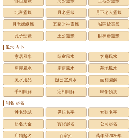
佛祖靈籤
周公靈籤
土地公靈籤
北帝靈籤
月老靈籤
月下老人靈籤
月老姻緣籤
五路財神靈籤
城隍爺靈籤
孔子聖籤
王公靈籤
財神爺靈籤
風水·占卜
家居風水
臥室風水
客廳風水
房屋風水
廚房風水
墓地風水
風水用品
辦公室風水
面相圖解
手相圖解
痣相圖解
民俗預測
測名·起名
姓名測試
男孩名字
女孩名字
起名大全
寶寶起名
公司起名
店鋪起名
百家姓
萬年曆2026年