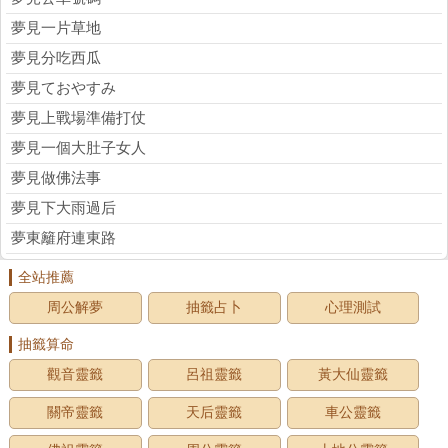
夢見一片草地
夢見分吃西瓜
夢見ておやすみ
夢見上戰場準備打仗
夢見一個大肚子女人
夢見做佛法事
夢見下大雨過后
夢東籬府連東路
全站推薦
周公解夢
抽籤占卜
心理測試
抽籤算命
觀音靈籤
呂祖靈籤
黃大仙靈籤
關帝靈籤
天后靈籤
車公靈籤