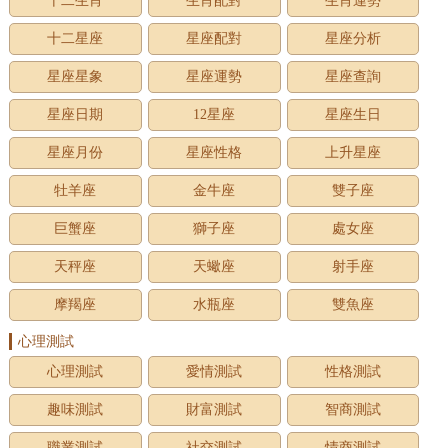
十二生肖
生肖配對
生肖運勢
十二星座
星座配對
星座分析
星座星象
星座運勢
星座查詢
星座日期
12星座
星座生日
星座月份
星座性格
上升星座
牡羊座
金牛座
雙子座
巨蟹座
獅子座
處女座
天秤座
天蠍座
射手座
摩羯座
水瓶座
雙魚座
心理測試
心理測試
愛情測試
性格測試
趣味測試
財富測試
智商測試
職業測試
社交測試
情商測試