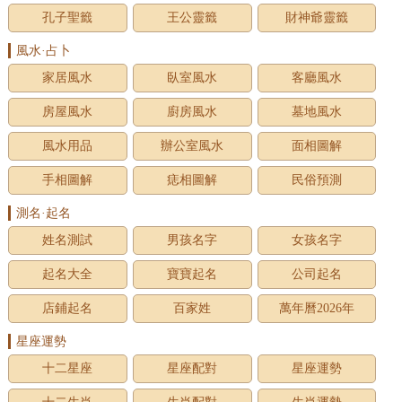
孔子聖籤
王公靈籤
財神爺靈籤
風水·占卜
家居風水
臥室風水
客廳風水
房屋風水
廚房風水
墓地風水
風水用品
辦公室風水
面相圖解
手相圖解
痣相圖解
民俗預測
測名·起名
姓名測試
男孩名字
女孩名字
起名大全
寶寶起名
公司起名
店鋪起名
百家姓
萬年曆2026年
星座運勢
十二星座
星座配對
星座運勢