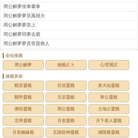
周公解夢坐車暈車
周公解夢夢見風很大
周公解夢夢皇上
周公解夢同事去逝
周公解夢夢見答題救人
全站推薦
周公解夢
抽籤占卜
心理測試
抽籤算命
觀音靈籤
呂祖靈籤
黃大仙靈籤
關帝靈籤
天后靈籤
車公靈籤
佛祖靈籤
周公靈籤
土地公靈籤
北帝靈籤
月老靈籤
月下老人靈籤
月老姻緣籤
五路財神靈籤
城隍爺靈籤