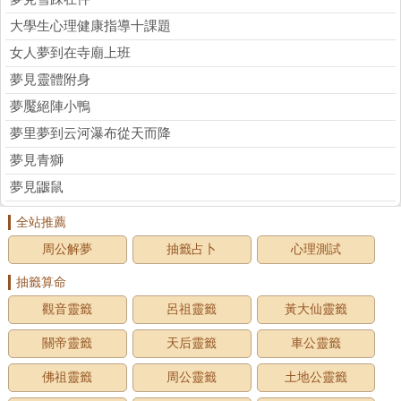
大學生心理健康指導十課題
女人夢到在寺廟上班
夢見靈體附身
夢魘絕陣小鴨
夢里夢到云河瀑布從天而降
夢見青獅
夢見鼴鼠
全站推薦
周公解夢
抽籤占卜
心理測試
抽籤算命
觀音靈籤
呂祖靈籤
黃大仙靈籤
關帝靈籤
天后靈籤
車公靈籤
佛祖靈籤
周公靈籤
土地公靈籤