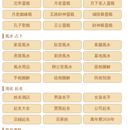
北帝靈籤
月老靈籤
月下老人靈籤
月老姻緣籤
五路財神靈籤
城隍爺靈籤
孔子聖籤
王公靈籤
財神爺靈籤
風水·占卜
家居風水
臥室風水
客廳風水
房屋風水
廚房風水
墓地風水
風水用品
辦公室風水
面相圖解
手相圖解
痣相圖解
民俗預測
測名·起名
姓名測試
男孩名字
女孩名字
起名大全
寶寶起名
公司起名
店鋪起名
百家姓
萬年曆2026年