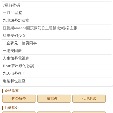
7星解夢碼
一月25星座
九龍城夢幻澡堂
亞曼斯amance圓頂夢幻公主睡簾/蚊帳/公主帳
81臺夢幻少女
一直夢見一個男同事
一場美國夢
人生如夢電視劇
Heart夢出發的歌詞
九天仙夢多開
亀梨和也星座
全站推薦
周公解夢
抽籤占卜
心理測試
抽籤算命