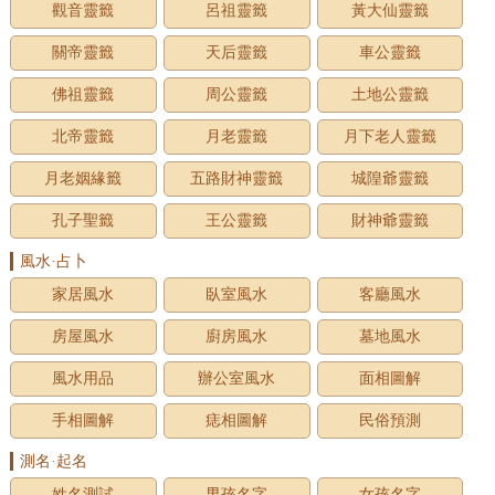
觀音靈籤
呂祖靈籤
黃大仙靈籤
關帝靈籤
天后靈籤
車公靈籤
佛祖靈籤
周公靈籤
土地公靈籤
北帝靈籤
月老靈籤
月下老人靈籤
月老姻緣籤
五路財神靈籤
城隍爺靈籤
孔子聖籤
王公靈籤
財神爺靈籤
風水·占卜
家居風水
臥室風水
客廳風水
房屋風水
廚房風水
墓地風水
風水用品
辦公室風水
面相圖解
手相圖解
痣相圖解
民俗預測
測名·起名
姓名測試
男孩名字
女孩名字