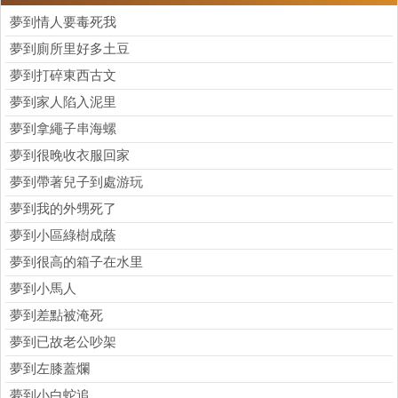
夢到情人要毒死我
夢到廁所里好多土豆
夢到打碎東西古文
夢到家人陷入泥里
夢到拿繩子串海螺
夢到很晚收衣服回家
夢到帶著兒子到處游玩
夢到我的外甥死了
夢到小區綠樹成蔭
夢到很高的箱子在水里
夢到小馬人
夢到差點被淹死
夢到已故老公吵架
夢到左膝蓋爛
夢到小白蛇追