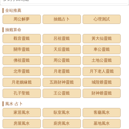
全站推薦
周公解夢
抽籤占卜
心理測試
抽籤算命
觀音靈籤
呂祖靈籤
黃大仙靈籤
關帝靈籤
天后靈籤
車公靈籤
佛祖靈籤
周公靈籤
土地公靈籤
北帝靈籤
月老靈籤
月下老人靈籤
月老姻緣籤
五路財神靈籤
城隍爺靈籤
孔子聖籤
王公靈籤
財神爺靈籤
風水·占卜
家居風水
臥室風水
客廳風水
房屋風水
廚房風水
墓地風水