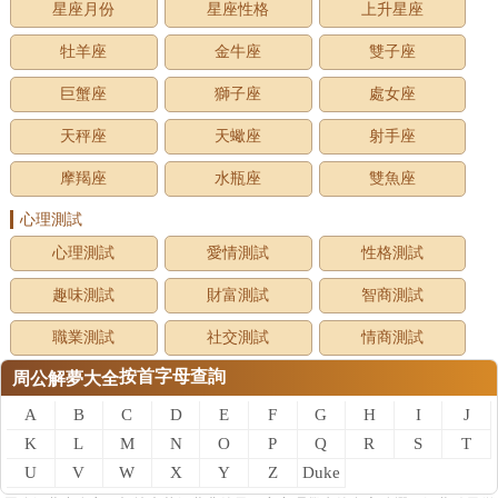
星座月份
星座性格
上升星座
牡羊座
金牛座
雙子座
巨蟹座
獅子座
處女座
天秤座
天蠍座
射手座
摩羯座
水瓶座
雙魚座
心理測試
心理測試
愛情測試
性格測試
趣味測試
財富測試
智商測試
職業測試
社交測試
情商測試
按首字母查詢
周公解夢大全
A
B
C
D
E
F
G
H
I
J
K
L
M
N
O
P
Q
R
S
T
U
V
W
X
Y
Z
Duke