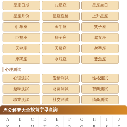
星座日期
12星座
星座生日
星座月份
星座性格
上升星座
牡羊座
金牛座
雙子座
巨蟹座
獅子座
處女座
天秤座
天蠍座
射手座
摩羯座
水瓶座
雙魚座
心理測試
心理測試
愛情測試
性格測試
趣味測試
財富測試
智商測試
職業測試
社交測試
情商測試
按首字母查詢
周公解夢大全
A
B
C
D
E
F
G
H
I
J
K
L
M
N
O
P
Q
R
S
T