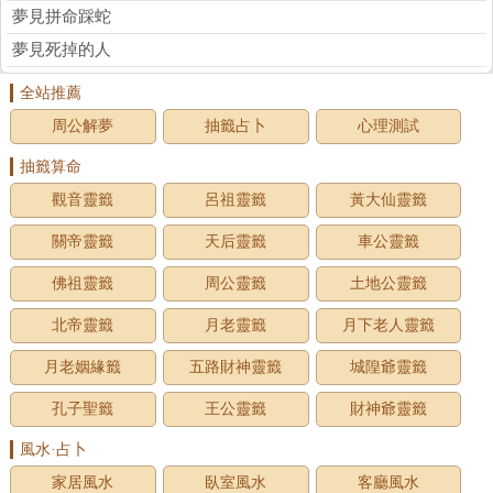
夢見拼命踩蛇
夢見死掉的人
全站推薦
周公解夢
抽籤占卜
心理測試
抽籤算命
觀音靈籤
呂祖靈籤
黃大仙靈籤
關帝靈籤
天后靈籤
車公靈籤
佛祖靈籤
周公靈籤
土地公靈籤
北帝靈籤
月老靈籤
月下老人靈籤
月老姻緣籤
五路財神靈籤
城隍爺靈籤
孔子聖籤
王公靈籤
財神爺靈籤
風水·占卜
家居風水
臥室風水
客廳風水