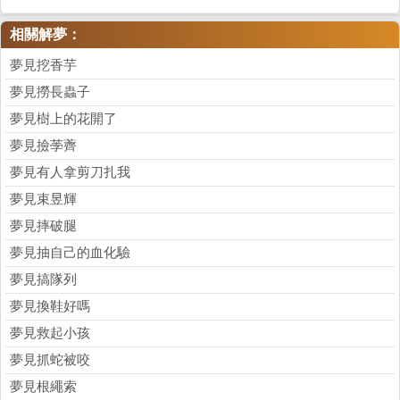
相關解夢：
夢見挖香芋
夢見撈長蟲子
夢見樹上的花開了
夢見撿荸薺
夢見有人拿剪刀扎我
夢見束昱輝
夢見摔破腿
夢見抽自己的血化驗
夢見搞隊列
夢見換鞋好嗎
夢見救起小孩
夢見抓蛇被咬
夢見根繩索