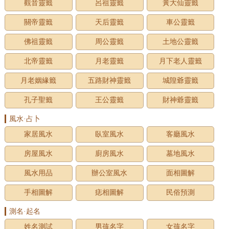
觀音靈籤
呂祖靈籤
黃大仙靈籤
關帝靈籤
天后靈籤
車公靈籤
佛祖靈籤
周公靈籤
土地公靈籤
北帝靈籤
月老靈籤
月下老人靈籤
月老姻緣籤
五路財神靈籤
城隍爺靈籤
孔子聖籤
王公靈籤
財神爺靈籤
風水·占卜
家居風水
臥室風水
客廳風水
房屋風水
廚房風水
墓地風水
風水用品
辦公室風水
面相圖解
手相圖解
痣相圖解
民俗預測
測名·起名
姓名測試
男孩名字
女孩名字