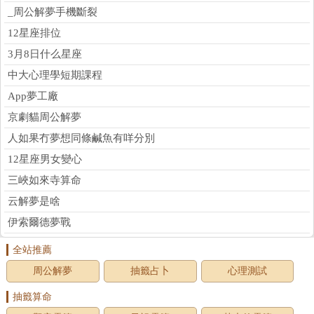
_周公解夢手機斷裂
12星座排位
3月8日什么星座
中大心理學短期課程
App夢工廠
京劇貓周公解夢
人如果冇夢想同條鹹魚有咩分別
12星座男女變心
三峽如來寺算命
云解夢是啥
伊索爾德夢戰
全站推薦
周公解夢
抽籤占卜
心理測試
抽籤算命