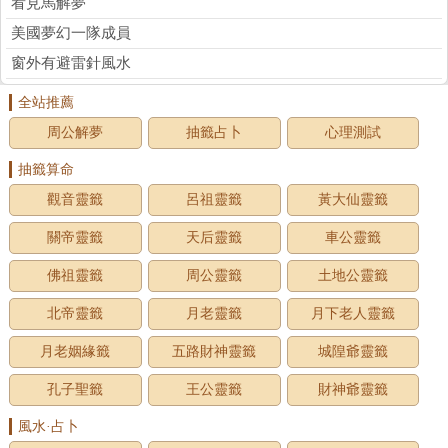
看見馬解夢
美國夢幻一隊成員
窗外有避雷針風水
全站推薦
周公解夢
抽籤占卜
心理測試
抽籤算命
觀音靈籤
呂祖靈籤
黃大仙靈籤
關帝靈籤
天后靈籤
車公靈籤
佛祖靈籤
周公靈籤
土地公靈籤
北帝靈籤
月老靈籤
月下老人靈籤
月老姻緣籤
五路財神靈籤
城隍爺靈籤
孔子聖籤
王公靈籤
財神爺靈籤
風水·占卜