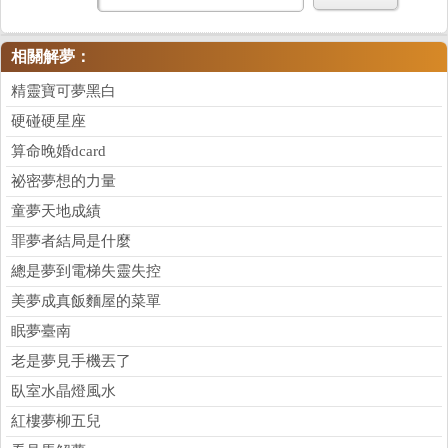
相關解夢：
精靈寶可夢黑白
硬碰硬星座
算命晚婚dcard
祕密夢想的力量
童夢天地成績
罪夢者結局是什麼
總是夢到電梯失靈失控
美夢成真飯麵屋的菜單
眠夢臺南
老是夢見手機丟了
臥室水晶燈風水
紅樓夢柳五兒