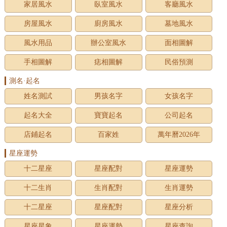
家居風水
臥室風水
客廳風水
房屋風水
廚房風水
墓地風水
風水用品
辦公室風水
面相圖解
手相圖解
痣相圖解
民俗預測
測名·起名
姓名測試
男孩名字
女孩名字
起名大全
寶寶起名
公司起名
店鋪起名
百家姓
萬年曆2026年
星座運勢
十二星座
星座配對
星座運勢
十二生肖
生肖配對
生肖運勢
十二星座
星座配對
星座分析
星座星象
星座運勢
星座查詢