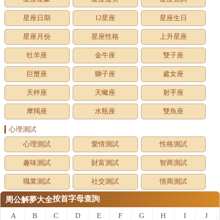
星座日期
12星座
星座生日
星座月份
星座性格
上升星座
牡羊座
金牛座
雙子座
巨蟹座
獅子座
處女座
天秤座
天蠍座
射手座
摩羯座
水瓶座
雙魚座
心理測試
心理測試
愛情測試
性格測試
趣味測試
財富測試
智商測試
職業測試
社交測試
情商測試
按首字母查詢
周公解夢大全
A
B
C
D
E
F
G
H
I
J