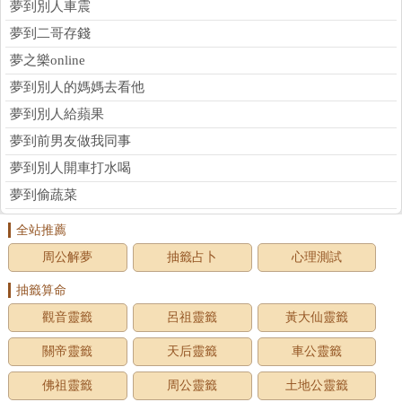
夢到別人車震
夢到二哥存錢
夢之樂online
夢到別人的媽媽去看他
夢到別人給蘋果
夢到前男友做我同事
夢到別人開車打水喝
夢到偷蔬菜
全站推薦
周公解夢
抽籤占卜
心理測試
抽籤算命
觀音靈籤
呂祖靈籤
黃大仙靈籤
關帝靈籤
天后靈籤
車公靈籤
佛祖靈籤
周公靈籤
土地公靈籤