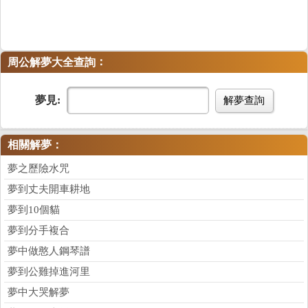
：
周公解夢大全查詢
夢見:
解夢查詢
相關解夢：
夢之歷險水咒
夢到丈夫開車耕地
夢到10個貓
夢到分手複合
夢中做憨人鋼琴譜
夢到公雞掉進河里
夢中大哭解夢