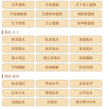
北帝靈籤
月老靈籤
月下老人靈籤
月老姻緣籤
五路財神靈籤
城隍爺靈籤
孔子聖籤
王公靈籤
財神爺靈籤
風水·占卜
家居風水
臥室風水
客廳風水
房屋風水
廚房風水
墓地風水
風水用品
辦公室風水
面相圖解
手相圖解
痣相圖解
民俗預測
測名·起名
姓名測試
男孩名字
女孩名字
起名大全
寶寶起名
公司起名
店鋪起名
百家姓
萬年曆2026年