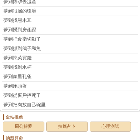
夢到懷孕去流產
夢到很臟的環境
夢到找黑木耳
夢到撈到房產證
夢到把食指切斷了
夢到抓到鴿子和魚
夢到挖菜買錢
夢到找到水杯
夢到家里孔雀
夢到床頭著
夢到從窗戶摔死了
夢到把肉放自己碗里
全站推薦
周公解夢
抽籤占卜
心理測試
抽籤算命