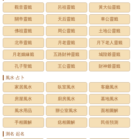
觀音靈籤
呂祖靈籤
黃大仙靈籤
關帝靈籤
天后靈籤
車公靈籤
佛祖靈籤
周公靈籤
土地公靈籤
北帝靈籤
月老靈籤
月下老人靈籤
月老姻緣籤
五路財神靈籤
城隍爺靈籤
孔子聖籤
王公靈籤
財神爺靈籤
風水·占卜
家居風水
臥室風水
客廳風水
房屋風水
廚房風水
墓地風水
風水用品
辦公室風水
面相圖解
手相圖解
痣相圖解
民俗預測
測名·起名