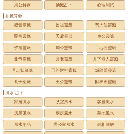
周公解夢
抽籤占卜
心理測試
抽籤算命
觀音靈籤
呂祖靈籤
黃大仙靈籤
關帝靈籤
天后靈籤
車公靈籤
佛祖靈籤
周公靈籤
土地公靈籤
北帝靈籤
月老靈籤
月下老人靈籤
月老姻緣籤
五路財神靈籤
城隍爺靈籤
孔子聖籤
王公靈籤
財神爺靈籤
風水·占卜
家居風水
臥室風水
客廳風水
房屋風水
廚房風水
墓地風水
風水用品
辦公室風水
面相圖解