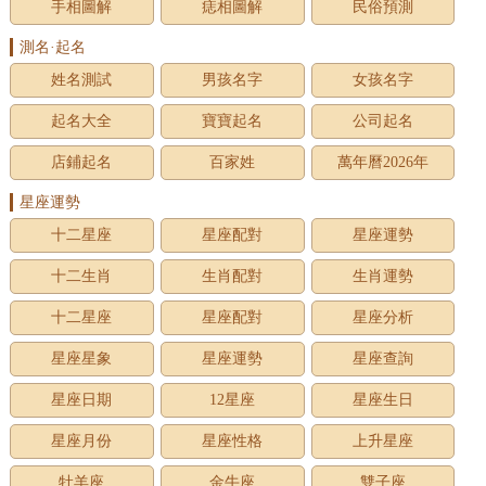
手相圖解
痣相圖解
民俗預測
測名·起名
姓名測試
男孩名字
女孩名字
起名大全
寶寶起名
公司起名
店鋪起名
百家姓
萬年曆2026年
星座運勢
十二星座
星座配對
星座運勢
十二生肖
生肖配對
生肖運勢
十二星座
星座配對
星座分析
星座星象
星座運勢
星座查詢
星座日期
12星座
星座生日
星座月份
星座性格
上升星座
牡羊座
金牛座
雙子座