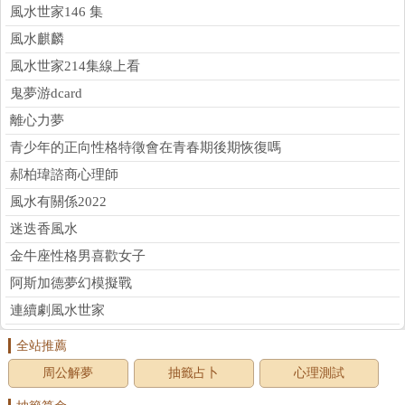
風水世家146 集
風水麒麟
風水世家214集線上看
鬼夢游dcard
離心力夢
青少年的正向性格特徵會在青春期後期恢復嗎
郝柏瑋諮商心理師
風水有關係2022
迷迭香風水
金牛座性格男喜歡女子
阿斯加德夢幻模擬戰
連續劇風水世家
全站推薦
周公解夢
抽籤占卜
心理測試