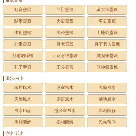
抽籤算命
觀音靈籤
呂祖靈籤
黃大仙靈籤
關帝靈籤
天后靈籤
車公靈籤
佛祖靈籤
周公靈籤
土地公靈籤
北帝靈籤
月老靈籤
月下老人靈籤
月老姻緣籤
五路財神靈籤
城隍爺靈籤
孔子聖籤
王公靈籤
財神爺靈籤
風水·占卜
家居風水
臥室風水
客廳風水
房屋風水
廚房風水
墓地風水
風水用品
辦公室風水
面相圖解
手相圖解
痣相圖解
民俗預測
測名·起名