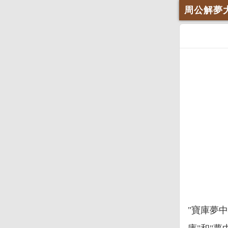
周公解夢
"寶庫夢