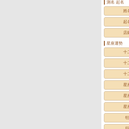
測名·起名
姓
起
店
星座運勢
十
十
十
星
星
星