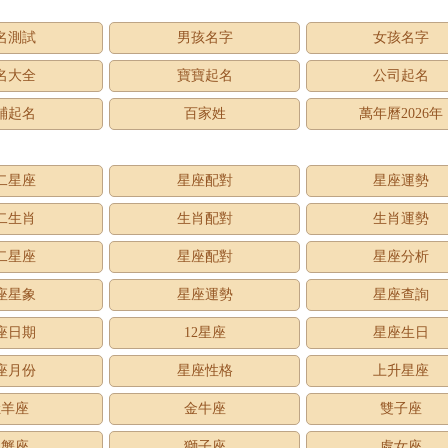
名測試
男孩名字
女孩名字
名大全
寶寶起名
公司起名
鋪起名
百家姓
萬年曆2026年
二星座
星座配對
星座運勢
二生肖
生肖配對
生肖運勢
二星座
星座配對
星座分析
座星象
星座運勢
星座查詢
座日期
12星座
星座生日
座月份
星座性格
上升星座
牡羊座
金牛座
雙子座
巨蟹座
獅子座
處女座