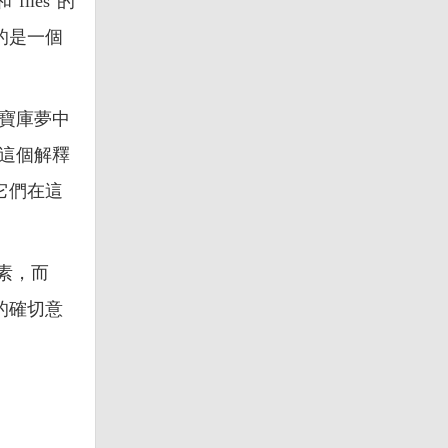
lies"的
的是一個
"寶庫夢中
在這個解釋
它們在這
素，而
的確切意