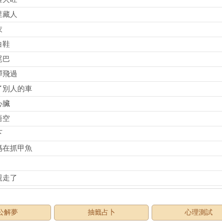
里藏人
衣
白鞋
尾巴
彈飛過
了別人的車
心臟
悟空
下
媽在抓甲魚
親走了
公解夢
抽籤占卜
心理測試