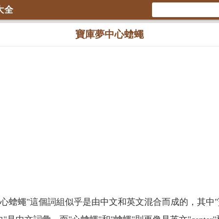
大全
寶庫夢中心螥蠅
中心螥蠅"這個詞組似乎是由中文和英文混合而成的，其中"