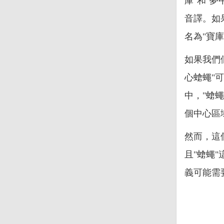
庫"和"夢中
音譯。如
名為"寶
如果我們
心螥蠅"
中，"螥
個中心區
然而，這
且"螥蠅
義可能需