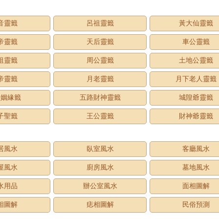
音靈籤
呂祖靈籤
黃大仙靈籤
帝靈籤
天后靈籤
車公靈籤
祖靈籤
周公靈籤
土地公靈籤
帝靈籤
月老靈籤
月下老人靈籤
老姻緣籤
五路財神靈籤
城隍爺靈籤
子聖籤
王公靈籤
財神爺靈籤
居風水
臥室風水
客廳風水
屋風水
廚房風水
墓地風水
水用品
辦公室風水
面相圖解
相圖解
痣相圖解
民俗預測