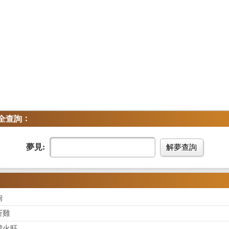
：
全查詢
夢見:
解夢查詢
狗
斬雞
膛火旺