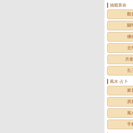
抽籤算命
觀
關
佛
北
月
孔
風水·占卜
家
房
風
手