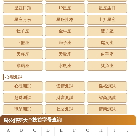
星座日期
12星座
星座生日
星座月份
星座性格
上升星座
牡羊座
金牛座
雙子座
巨蟹座
獅子座
處女座
天秤座
天蠍座
射手座
摩羯座
水瓶座
雙魚座
心理測試
心理測試
愛情測試
性格測試
趣味測試
財富測試
智商測試
職業測試
社交測試
情商測試
按首字母查詢
周公解夢大全
A
B
C
D
E
F
G
H
I
J