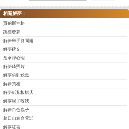
相關解夢：
賈伯斯性格
跳樓發夢
解夢舉手答問題
解夢碑文
詹承燁心理
解夢琦照片
解夢釣到鯰魚
解夢買柑
解夢紙紮板橋店
解夢蝎子咬我
解夢白色蟲子
趙日山算命電話
解夢紅署