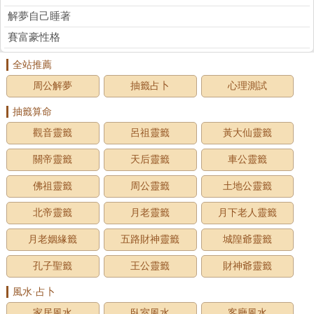
解夢自己睡著
賽富豪性格
全站推薦
周公解夢
抽籤占卜
心理測試
抽籤算命
觀音靈籤
呂祖靈籤
黃大仙靈籤
關帝靈籤
天后靈籤
車公靈籤
佛祖靈籤
周公靈籤
土地公靈籤
北帝靈籤
月老靈籤
月下老人靈籤
月老姻緣籤
五路財神靈籤
城隍爺靈籤
孔子聖籤
王公靈籤
財神爺靈籤
風水·占卜
家居風水
臥室風水
客廳風水