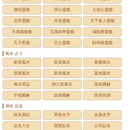
佛祖靈籤
周公靈籤
土地公靈籤
北帝靈籤
月老靈籤
月下老人靈籤
月老姻緣籤
五路財神靈籤
城隍爺靈籤
孔子聖籤
王公靈籤
財神爺靈籤
風水·占卜
家居風水
臥室風水
客廳風水
房屋風水
廚房風水
墓地風水
風水用品
辦公室風水
面相圖解
手相圖解
痣相圖解
民俗預測
測名·起名
姓名測試
男孩名字
女孩名字
起名大全
寶寶起名
公司起名