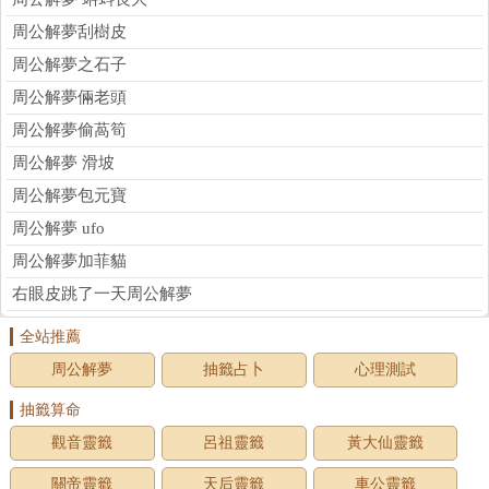
周公解夢刮樹皮
周公解夢之石子
周公解夢倆老頭
周公解夢偷萵筍
周公解夢 滑坡
周公解夢包元寶
周公解夢 ufo
周公解夢加菲貓
右眼皮跳了一天周公解夢
全站推薦
周公解夢
抽籤占卜
心理測試
抽籤算命
觀音靈籤
呂祖靈籤
黃大仙靈籤
關帝靈籤
天后靈籤
車公靈籤