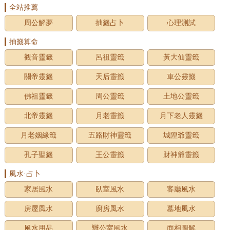
全站推薦
周公解夢
抽籤占卜
心理測試
抽籤算命
觀音靈籤
呂祖靈籤
黃大仙靈籤
關帝靈籤
天后靈籤
車公靈籤
佛祖靈籤
周公靈籤
土地公靈籤
北帝靈籤
月老靈籤
月下老人靈籤
月老姻緣籤
五路財神靈籤
城隍爺靈籤
孔子聖籤
王公靈籤
財神爺靈籤
風水·占卜
家居風水
臥室風水
客廳風水
房屋風水
廚房風水
墓地風水
風水用品
辦公室風水
面相圖解