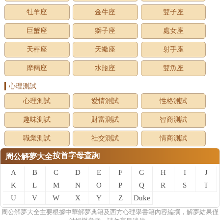
牡羊座
金牛座
雙子座
巨蟹座
獅子座
處女座
天秤座
天蠍座
射手座
摩羯座
水瓶座
雙魚座
心理測試
心理測試
愛情測試
性格測試
趣味測試
財富測試
智商測試
職業測試
社交測試
情商測試
按首字母查詢
周公解夢大全
A
B
C
D
E
F
G
H
I
J
K
L
M
N
O
P
Q
R
S
T
U
V
W
X
Y
Z
Duke
of
周公
解夢
大全主要根據中華解夢典籍及西方心理學書籍內容編撰，解夢結果僅