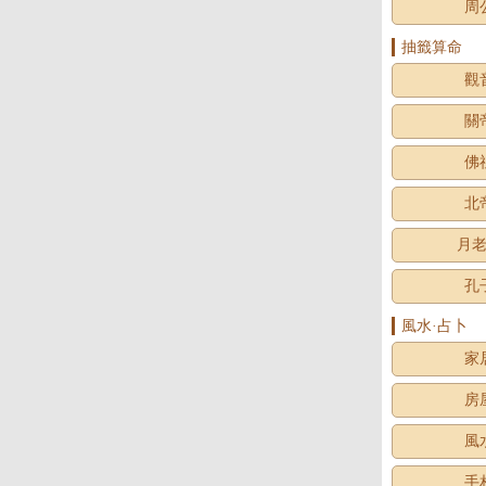
周
抽籤算命
觀
關
佛
北
月
孔
風水·占卜
家
房
風
手