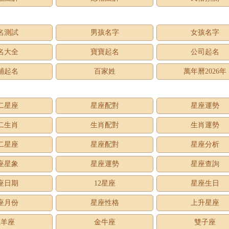
名測試
男孩名字
女孩名字
名大全
寶寶起名
公司起名
鋪起名
百家姓
萬年曆2026年
二星座
星座配對
星座運勢
二生肖
生肖配對
生肖運勢
二星座
星座配對
星座分析
座星象
星座運勢
星座查詢
座日期
12星座
星座生日
座月份
星座性格
上升星座
牡羊座
金牛座
雙子座