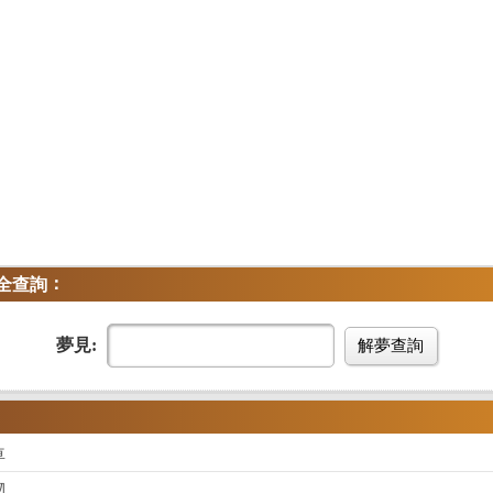
：
全查詢
夢見:
解夢查詢
車
物