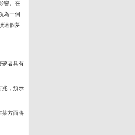
影響。在
視為一個
讀這個夢
著夢者具有
吉兆，預示
在某方面將