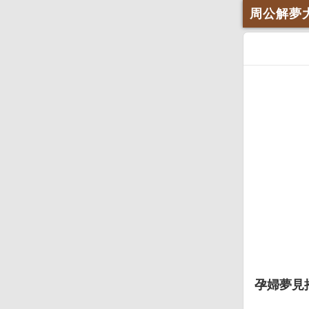
周公解夢
孕婦夢見