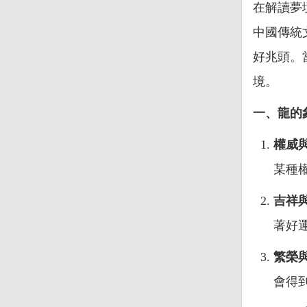
在解讀夢
中國傳統
好兆頭。
境。
一、龍的
權威
某種
吉祥
著好
繁榮
會得