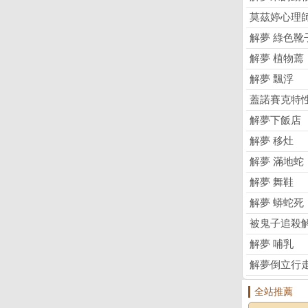
莫茲婷心理
解夢 綠色靴
解夢 植物蔫
解夢 飄浮
蓋諾賽克特
解夢下飯店
解夢 移灶
解夢 滿地蛇
解夢 舞鞋
解夢 蟒蛇死
被鬼子追殺
解夢 哺乳
解夢倒立行
全站推薦