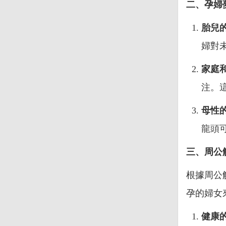
二、孕婦
胎兒
婦對
家庭
注。
母性
龍頭
三、周公
根據周公
孕的婦女
健康