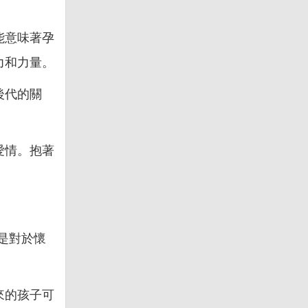
能意味著孕
力和力量。
後代的關
愛情。抱著
是對於懷
來的孩子可