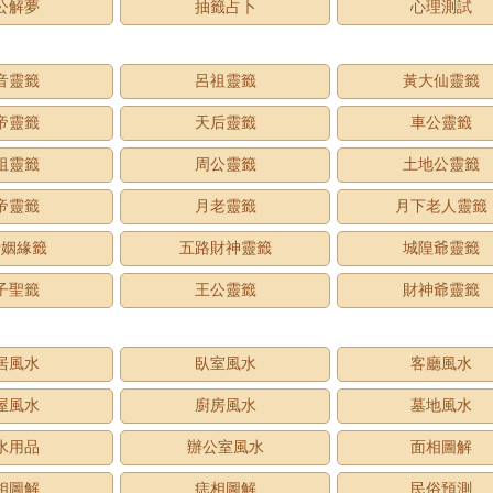
公解夢
抽籤占卜
心理測試
音靈籤
呂祖靈籤
黃大仙靈籤
帝靈籤
天后靈籤
車公靈籤
祖靈籤
周公靈籤
土地公靈籤
帝靈籤
月老靈籤
月下老人靈籤
老姻緣籤
五路財神靈籤
城隍爺靈籤
子聖籤
王公靈籤
財神爺靈籤
居風水
臥室風水
客廳風水
屋風水
廚房風水
墓地風水
水用品
辦公室風水
面相圖解
相圖解
痣相圖解
民俗預測