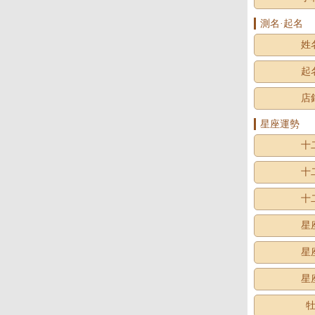
測名·起名
姓
起
店
星座運勢
十
十
十
星
星
星