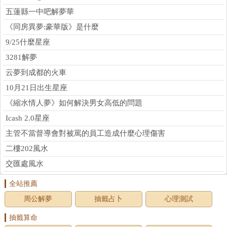
五蓮縣一中吧解夢華
《同房異夢:豪華版》是什麼
9/25什麼星座
3281解夢
云夢到成都的火車
10月21日出生星座
《縮水情人夢》如何解決男女高低的問題
Icash 2.0星座
主管不當督導會對被罵的員工造成什麼心理傷害
二樓202風水
交匯處風水
全站推薦
周公解夢
抽籤占卜
心理測試
抽籤算命