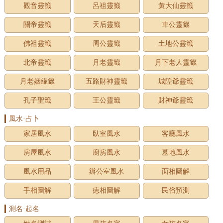
觀音靈籤
呂祖靈籤
黃大仙靈籤
關帝靈籤
天后靈籤
車公靈籤
佛祖靈籤
周公靈籤
土地公靈籤
北帝靈籤
月老靈籤
月下老人靈籤
月老姻緣籤
五路財神靈籤
城隍爺靈籤
孔子聖籤
王公靈籤
財神爺靈籤
風水·占卜
家居風水
臥室風水
客廳風水
房屋風水
廚房風水
墓地風水
風水用品
辦公室風水
面相圖解
手相圖解
痣相圖解
民俗預測
測名·起名