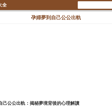
大全
孕婦夢到自己公公出軌
自己公公出軌：揭秘夢境背後的心理解讀