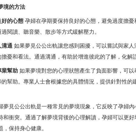
夢境的方法
良好的心態
孕婦在孕期要保持良好的心態，避免過度擔憂
通過閱讀、聽音樂、散步等方式緩解壓力。
人溝通
如果夢見公公出軌讓您感到困擾，可以嘗試與家人
的擔憂和看法。通過溝通，有助於增進彼此的了解，化解
專業幫助
如果夢境對您的心理狀態產生了負面影響，可以
師的幫助。專業人士會根據您的具體情況，提供針對性的
婦夢見公公出軌是一種常見的夢境現象，它反映了孕婦內
待和衝突。通過了解夢境背後的心理解讀，孕婦可以更好
題，保持身心健康。