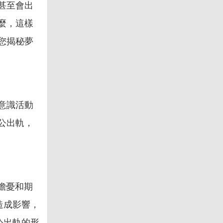
甚至會出
麼，這樣
您揭秘夢
意識活動
公出軌，
擔憂和期
造成影響，
公出軌的形