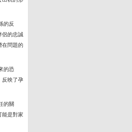
係的反
伴侶的忠誠
潛在問題的
來的恐
，反映了孕
任的關
可能是對家