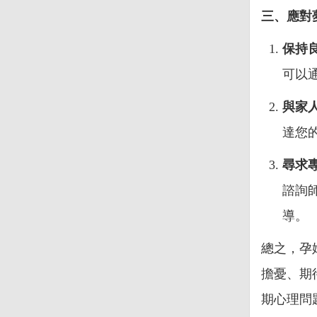
三、應對
保持
可以
與家
達您
尋求
諮詢
導。
總之，孕
擔憂、期
期心理問