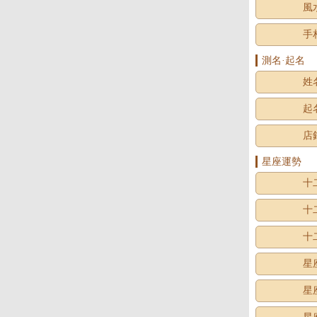
風
手
測名·起名
姓
起
店
星座運勢
十
十
十
星
星