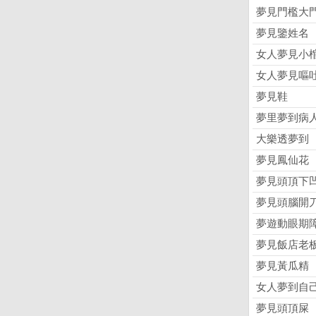
夢見門檻大
夢見鑒姓名
女人夢見小
女人夢見嘔
夢見鞋
夢里夢到病
大樂透夢到
夢見鳳仙花
夢見頭頂下
夢見頭腦開
夢遊動眼期
夢見飯店老
夢見黃瓜精
女人夢到自
夢見頭頂屎