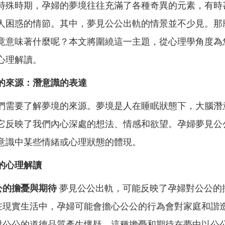
特殊時期，孕婦的夢境往往充滿了各種奇異的元素，有時
人困惑的情節。其中，夢見公公出軌的情景並不少見。那
竟意味著什麼呢？本文將圍繞這一主題，從心理學角度為
心理解讀。
的來源：潛意識的表達
們需要了解夢境的來源。夢境是人在睡眠狀態下，大腦潛
它反映了我們內心深處的想法、情感和欲望。孕婦夢見公
意識中某些情緒或心理狀態的體現。
的心理解讀
公的擔憂與期待
夢見公公出軌，可能反映了孕婦對公公的
在現實生活中，孕婦可能會擔心公公的行為會對家庭和諧
對公公的道德品質產生懷疑。這種擔憂和期待在夢中以公