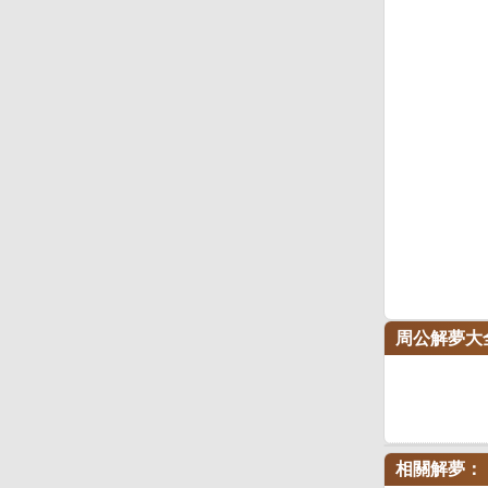
周公解夢大
相關解夢：