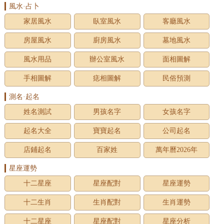
風水·占卜
家居風水
臥室風水
客廳風水
房屋風水
廚房風水
墓地風水
風水用品
辦公室風水
面相圖解
手相圖解
痣相圖解
民俗預測
測名·起名
姓名測試
男孩名字
女孩名字
起名大全
寶寶起名
公司起名
店鋪起名
百家姓
萬年曆2026年
星座運勢
十二星座
星座配對
星座運勢
十二生肖
生肖配對
生肖運勢
十二星座
星座配對
星座分析