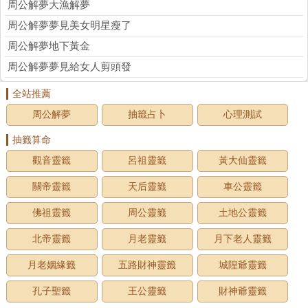
周公解夢大漁解夢
周公解夢夢見美女明星瘦了
周公解夢地下黃金
周公解夢夢見給女人剪頭發
全站推薦
周公解夢
抽籤占卜
心理測試
抽籤算命
觀音靈籤
呂祖靈籤
黃大仙靈籤
關帝靈籤
天后靈籤
車公靈籤
佛祖靈籤
周公靈籤
土地公靈籤
北帝靈籤
月老靈籤
月下老人靈籤
月老姻緣籤
五路財神靈籤
城隍爺靈籤
孔子聖籤
王公靈籤
財神爺靈籤