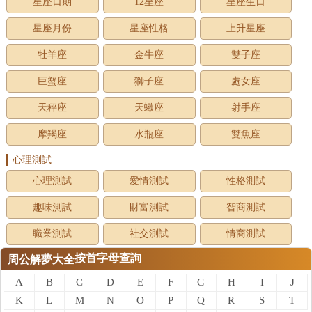
星座日期
12星座
星座生日
星座月份
星座性格
上升星座
牡羊座
金牛座
雙子座
巨蟹座
獅子座
處女座
天秤座
天蠍座
射手座
摩羯座
水瓶座
雙魚座
心理測試
心理測試
愛情測試
性格測試
趣味測試
財富測試
智商測試
職業測試
社交測試
情商測試
按首字母查詢
周公解夢大全
A
B
C
D
E
F
G
H
I
J
K
L
M
N
O
P
Q
R
S
T