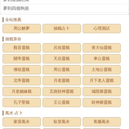
夢到四個狗崽
全站推薦
周公解夢
抽籤占卜
心理測試
抽籤算命
觀音靈籤
呂祖靈籤
黃大仙靈籤
關帝靈籤
天后靈籤
車公靈籤
佛祖靈籤
周公靈籤
土地公靈籤
北帝靈籤
月老靈籤
月下老人靈籤
月老姻緣籤
五路財神靈籤
城隍爺靈籤
孔子聖籤
王公靈籤
財神爺靈籤
風水·占卜
家居風水
臥室風水
客廳風水