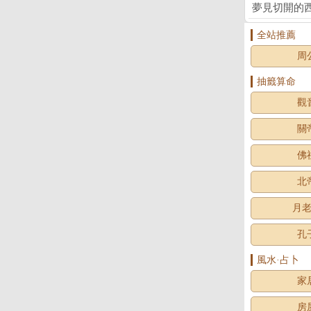
夢見切開的
全站推薦
周
抽籤算命
觀
關
佛
北
月
孔
風水·占卜
家
房