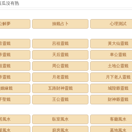
西瓜沒有熟
公解夢
抽籤占卜
心理測試
音靈籤
呂祖靈籤
黃大仙靈籤
帝靈籤
天后靈籤
車公靈籤
祖靈籤
周公靈籤
土地公靈籤
帝靈籤
月老靈籤
月下老人靈籤
老姻緣籤
五路財神靈籤
城隍爺靈籤
子聖籤
王公靈籤
財神爺靈籤
居風水
臥室風水
客廳風水
屋風水
廚房風水
墓地風水