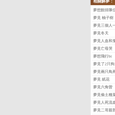
相關解夢：
夢想館排隊
夢見 柚子樹
夢見三個人
夢見冬天
夢見人血和
夢見亡母哭
夢想飛行bt
夢見了2只狗
夢見兩只鳥
夢見 紙花
夢見六角曽
夢見偷土種
夢見人死流
夢見二哥親