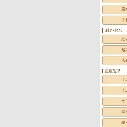
風
手
測名·起名
姓
起
店
星座運勢
十
十
十
星
星