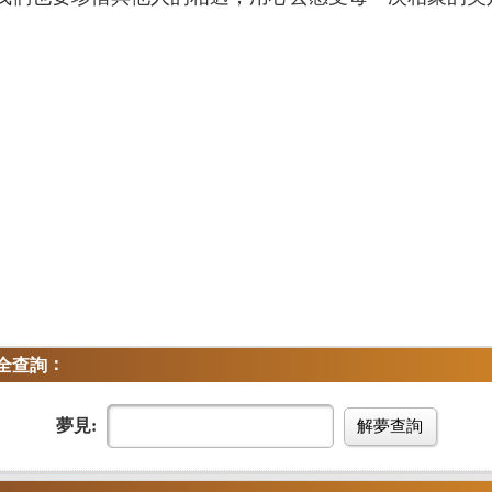
：
全查詢
夢見:
解夢查詢