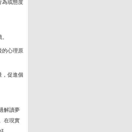
行為或態度
讀。
後的心理原
量，促進個
過解讀夢
。在現實
好。