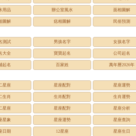
水用品
辦公室風水
面相圖解
相圖解
痣相圖解
民俗預測
名測試
男孩名字
女孩名字
名大全
寶寶起名
公司起名
鋪起名
百家姓
萬年曆2026年
二星座
星座配對
星座運勢
二生肖
生肖配對
生肖運勢
二星座
星座配對
星座分析
座星象
星座運勢
星座查詢
座日期
12星座
星座生日