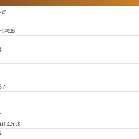
位置
一起吃飯
鬼
死了
菜
血什么預兆
我