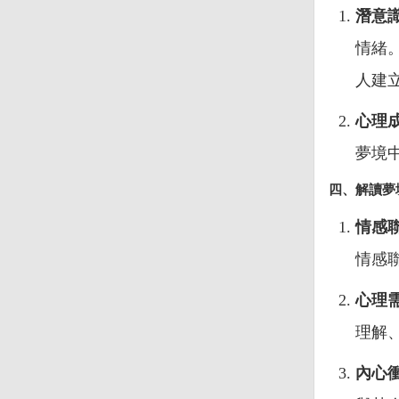
潛意
情緒
人建
心理
夢境
四、解讀夢
情感
情感
心理
理解
內心