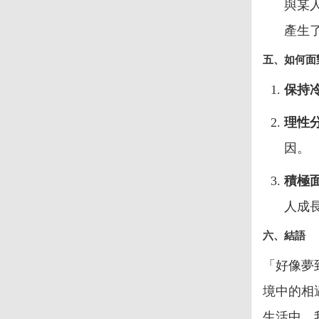
與某
產生
五、如何面
保持
理性
因。
積極
人成
六、結語
「好像夢
境中的相
生活中，