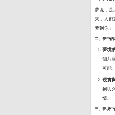
夢境，是
來，人們
夢到你」
二、夢中的
夢境
個片
可能
現實
到與
情。
三、夢境中