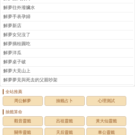
解夢往外潑臟水
解夢手表孕婦
解夢新店
解夢女兒沒了
解夢摘桂圓吃
解夢洋瓜
解夢桌子破
解夢大見山上
解夢夢見與死去的父親吵架
全站推薦
周公解夢
抽籤占卜
心理測試
抽籤算命
觀音靈籤
呂祖靈籤
黃大仙靈籤
關帝靈籤
天后靈籤
車公靈籤