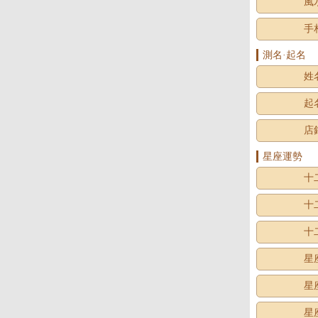
風
手
測名·起名
姓
起
店
星座運勢
十
十
十
星
星
星