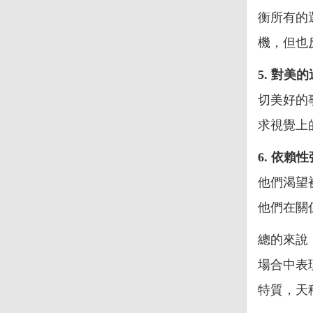
衡所有的
機，但也
5. 對美
切美好的
求視覺上
6. 依賴性
他們渴望
他們在關
總的來說
場合中表
特質，天