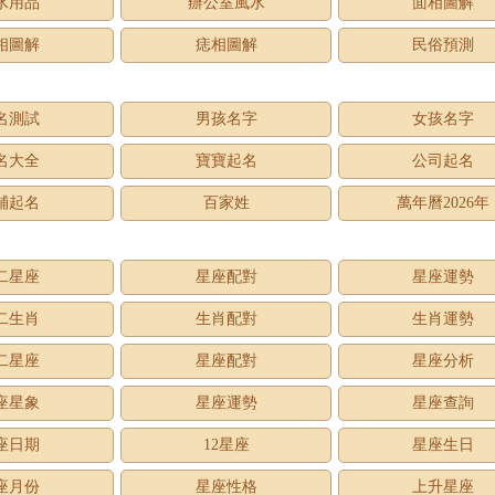
水用品
辦公室風水
面相圖解
相圖解
痣相圖解
民俗預測
名測試
男孩名字
女孩名字
名大全
寶寶起名
公司起名
鋪起名
百家姓
萬年曆2026年
二星座
星座配對
星座運勢
二生肖
生肖配對
生肖運勢
二星座
星座配對
星座分析
座星象
星座運勢
星座查詢
座日期
12星座
星座生日
座月份
星座性格
上升星座