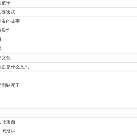
養孩子
人要害我
朋友的故事
路爆炸
斑
載
夢文化
鼻血是什么意思
夢到豬死了
己吐東西
文怎麼拼