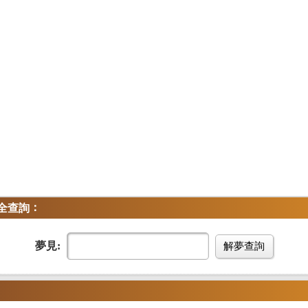
：
全查詢
夢見:
解夢查詢