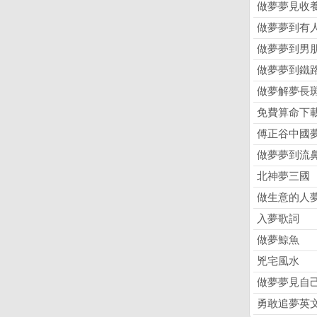
做夢夢見收
做夢夢到有
做夢夢到男
做夢夢到鐵
做夢解夢長
免費算命下
傅正谷中國
做夢夢到流
北神夢三國
做生意的人
入夢歌詞
做夢鯨魚
兇宅風水
做夢夢見自
勇敢追夢英