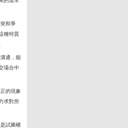
美的追求
衝突和爭
這種特質
。
人溝通，能
交場合中
公正的現象
力求對所
總是試圖權