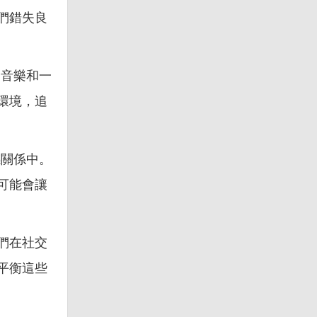
們錯失良
、音樂和一
環境，追
感關係中。
可能會讓
們在社交
平衡這些