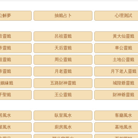
公解夢
抽籤占卜
心理測試
音靈籤
呂祖靈籤
黃大仙靈籤
帝靈籤
天后靈籤
車公靈籤
祖靈籤
周公靈籤
土地公靈籤
帝靈籤
月老靈籤
月下老人靈籤
老姻緣籤
五路財神靈籤
城隍爺靈籤
子聖籤
王公靈籤
財神爺靈籤
居風水
臥室風水
客廳風水
屋風水
廚房風水
墓地風水