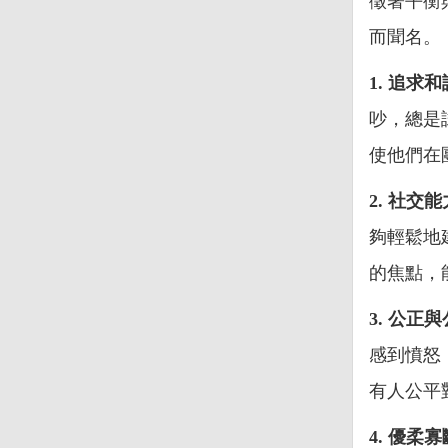
徵著平衡
而聞名。
1. 追求
吵，總是
使他們在
2. 社交
夠輕鬆地
的焦點，
3. 公正
感到憤怒
有人公平
4. 優柔寡