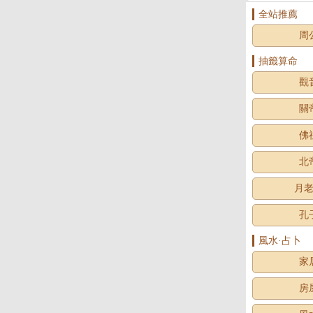
全站推薦
周
抽籤算命
觀
關
佛
北
月
孔
風水·占卜
家
房