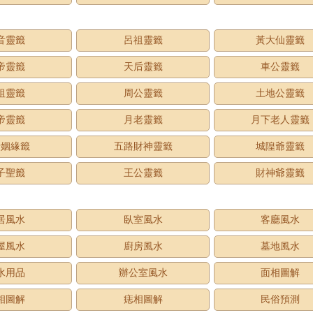
音靈籤
呂祖靈籤
黃大仙靈籤
帝靈籤
天后靈籤
車公靈籤
祖靈籤
周公靈籤
土地公靈籤
帝靈籤
月老靈籤
月下老人靈籤
老姻緣籤
五路財神靈籤
城隍爺靈籤
子聖籤
王公靈籤
財神爺靈籤
居風水
臥室風水
客廳風水
屋風水
廚房風水
墓地風水
水用品
辦公室風水
面相圖解
相圖解
痣相圖解
民俗預測