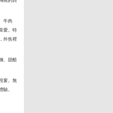
傳統的西
、牛肉
喜愛。特
，外焦裡
麵、甜醅
視窗。無
體驗。