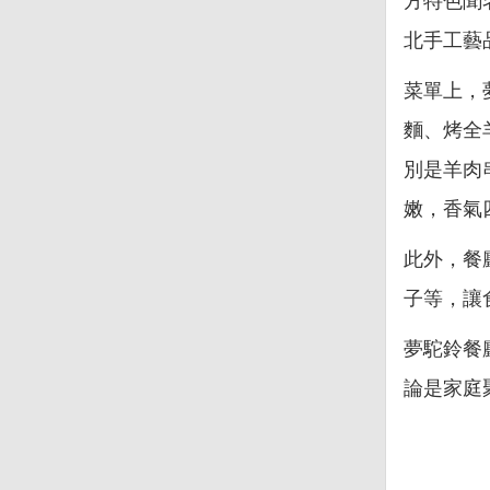
方特色聞
北手工藝
菜單上，
麵、烤全
別是羊肉
嫩，香氣
此外，餐
子等，讓
夢駝鈴餐
論是家庭