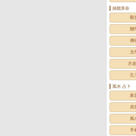
抽籤算命
觀
關
佛
北
月
孔
風水·占卜
家
房
風
手