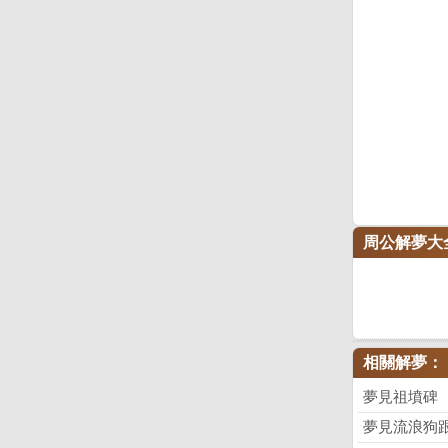
周公解夢大
相關解夢：
夢見祖墳碑
夢見流浪狗