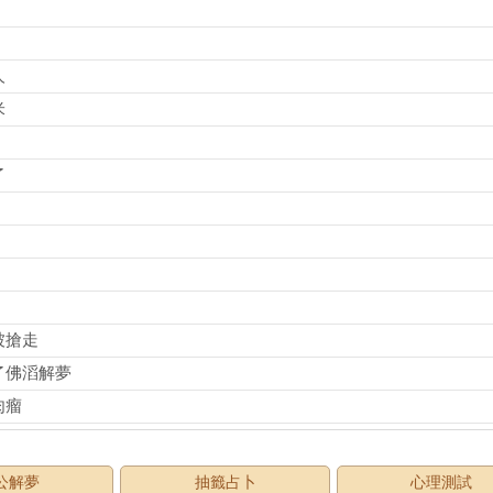
人
米
了
被搶走
了佛滔解夢
肉瘤
公解夢
抽籤占卜
心理測試