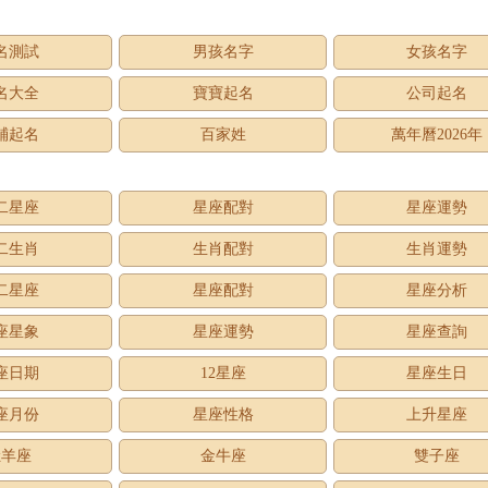
名測試
男孩名字
女孩名字
名大全
寶寶起名
公司起名
鋪起名
百家姓
萬年曆2026年
二星座
星座配對
星座運勢
二生肖
生肖配對
生肖運勢
二星座
星座配對
星座分析
座星象
星座運勢
星座查詢
座日期
12星座
星座生日
座月份
星座性格
上升星座
牡羊座
金牛座
雙子座