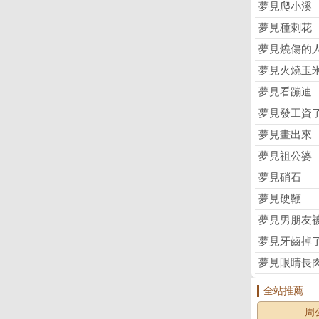
夢見爬小溪
夢見種刺花
夢見燒傷的
夢見火燒玉
夢見看蹦迪
夢見發工資
夢見畫出來
夢見祖公婆
夢見硝石
夢見硬鞭
夢見男朋友
夢見牙齒掉
夢見眼睛長
全站推薦
周