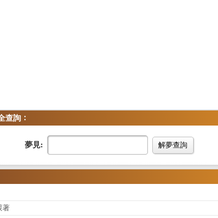
：
全查詢
夢見:
解夢查詢
跟著