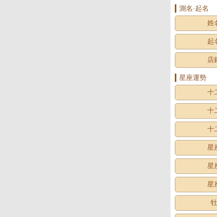
測名·起名
姓
起
店
星座運勢
十
十
十
星
星
星