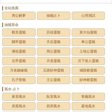
全站推薦
周公解夢
抽籤占卜
心理測試
抽籤算命
觀音靈籤
呂祖靈籤
黃大仙靈籤
關帝靈籤
天后靈籤
車公靈籤
佛祖靈籤
周公靈籤
土地公靈籤
北帝靈籤
月老靈籤
月下老人靈籤
月老姻緣籤
五路財神靈籤
城隍爺靈籤
孔子聖籤
王公靈籤
財神爺靈籤
風水·占卜
家居風水
臥室風水
客廳風水
房屋風水
廚房風水
墓地風水