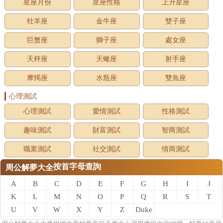
星座月份
星座性格
上升星座
牡羊座
金牛座
雙子座
巨蟹座
獅子座
處女座
天秤座
天蠍座
射手座
摩羯座
水瓶座
雙魚座
心理測試
心理測試
愛情測試
性格測試
趣味測試
財富測試
智商測試
職業測試
社交測試
情商測試
按首字母查詢
周公解夢大全
A
B
C
D
E
F
G
H
I
J
K
L
M
N
O
P
Q
R
S
T
U
V
W
X
Y
Z
Duke
of