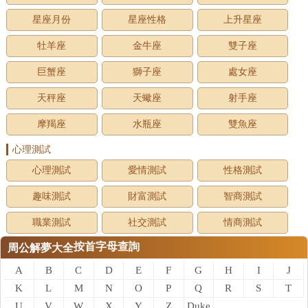
星座月份
星座性格
上升星座
牡羊座
金牛座
雙子座
巨蟹座
獅子座
處女座
天秤座
天蠍座
射手座
摩羯座
水瓶座
雙魚座
心理測試
心理測試
愛情測試
性格測試
趣味測試
財富測試
智商測試
職業測試
社交測試
情商測試
按首字母查詢
周公解夢大全
A
B
C
D
E
F
G
H
I
J
K
L
M
N
O
P
Q
R
S
T
U
V
W
X
Y
Z
Duke