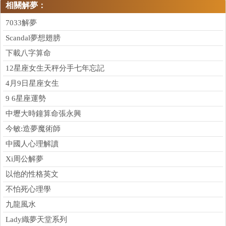
相關解夢：
7033解夢
Scandal夢想翅膀
下載八字算命
12星座女生天秤分手七年忘記
4月9日星座女生
9 6星座運勢
中壢大時鐘算命張永興
今敏:造夢魔術師
中國人心理解讀
Xi周公解夢
以他的性格英文
不怕死心理學
九龍風水
Lady織夢天堂系列