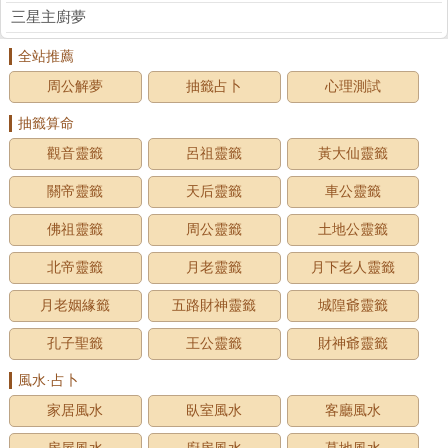
三星主廚夢
全站推薦
周公解夢
抽籤占卜
心理測試
抽籤算命
觀音靈籤
呂祖靈籤
黃大仙靈籤
關帝靈籤
天后靈籤
車公靈籤
佛祖靈籤
周公靈籤
土地公靈籤
北帝靈籤
月老靈籤
月下老人靈籤
月老姻緣籤
五路財神靈籤
城隍爺靈籤
孔子聖籤
王公靈籤
財神爺靈籤
風水·占卜
家居風水
臥室風水
客廳風水