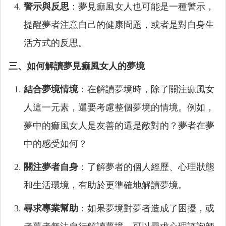
警示與反思
：夢見痲風女人也可能是一種警示，
提醒夢者注意自己的健康問題，或者是對自身生
活方式的反思。
三、如何解讀夢見痲風女人的夢境
結合夢境情境
：在解讀夢境時，除了關注痲風女
人這一元素，還要考慮整個夢境的情境。例如，
夢中的痲風女人是友善的還是敵對的？夢者在夢
中的感受如何？
關注夢者自身
：了解夢者的個人經歷、心理狀態
和生活環境，有助於更準確地解讀夢境。
尋求專業幫助
：如果夢境對夢者造成了困擾，或