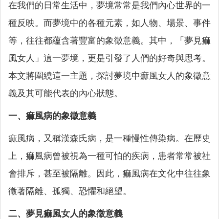
在我們的日常生活中，夢境常常是我們內心世界的一
種反映。而夢境中的各種元素，如人物、場景、事件
等，往往都蘊含著豐富的象徵意義。其中，「夢見痲
風女人」這一夢境，更是引發了人們的好奇與思考。
本文將圍繞這一主題，探討夢境中痲風女人的象徵意
義及其可能代表的內心狀態。
一、痲風病的象徵意義
痲風病，又稱漢森氏病，是一種慢性傳染病。在歷史
上，痲風病曾被視為一種可怕的疾病，患者常常被社
會排斥，甚至被隔離。因此，痲風病在文化中往往象
徵著隔離、孤獨、恐懼和絕望。
二、夢見痲風女人的象徵意義