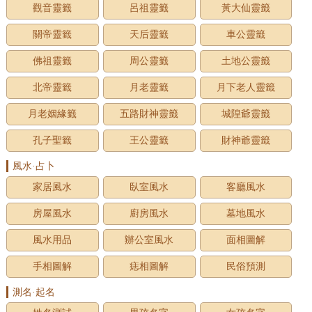
觀音靈籤
呂祖靈籤
黃大仙靈籤
關帝靈籤
天后靈籤
車公靈籤
佛祖靈籤
周公靈籤
土地公靈籤
北帝靈籤
月老靈籤
月下老人靈籤
月老姻緣籤
五路財神靈籤
城隍爺靈籤
孔子聖籤
王公靈籤
財神爺靈籤
風水·占卜
家居風水
臥室風水
客廳風水
房屋風水
廚房風水
墓地風水
風水用品
辦公室風水
面相圖解
手相圖解
痣相圖解
民俗預測
測名·起名