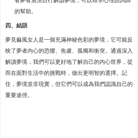
者夢者無法自行解讀夢境，可以尋求心理諮詢師
的幫助。
四、結語
夢見痲風女人是一個充滿神秘色彩的夢境，它可能反
映了夢者內心的恐懼、焦慮、孤獨和衝突。通過深入
解讀夢境，我們可以更好地了解自己的內心世界，從
而在面對生活中的挑戰時，做出更明智的選擇。記
住，夢境並非現實，但它們可以成為我們認識自己的
重要途徑。