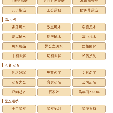
月老姻緣籤
五路財神靈籤
城隍爺靈籤
孔子聖籤
王公靈籤
財神爺靈籤
風水·占卜
家居風水
臥室風水
客廳風水
房屋風水
廚房風水
墓地風水
風水用品
辦公室風水
面相圖解
手相圖解
痣相圖解
民俗預測
測名·起名
姓名測試
男孩名字
女孩名字
起名大全
寶寶起名
公司起名
店鋪起名
百家姓
萬年曆2026年
星座運勢
十二星座
星座配對
星座運勢