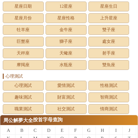
星座日期
12星座
星座生日
星座月份
星座性格
上升星座
牡羊座
金牛座
雙子座
巨蟹座
獅子座
處女座
天秤座
天蠍座
射手座
摩羯座
水瓶座
雙魚座
心理測試
心理測試
愛情測試
性格測試
趣味測試
財富測試
智商測試
職業測試
社交測試
情商測試
按首字母查詢
周公解夢大全
A
B
C
D
E
F
G
H
I
J