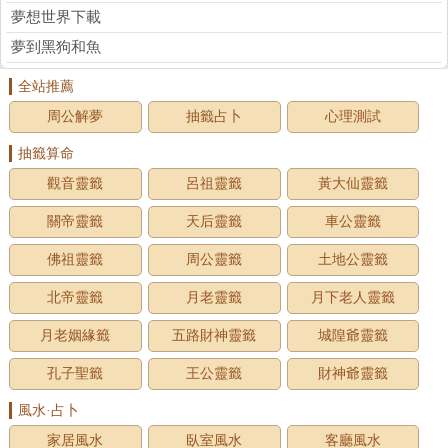
夢想世界下載
夢到黑狗和魚
全站推薦
周公解夢
抽籤占卜
心理測試
抽籤算命
觀音靈籤
呂祖靈籤
黃大仙靈籤
關帝靈籤
天后靈籤
車公靈籤
佛祖靈籤
周公靈籤
土地公靈籤
北帝靈籤
月老靈籤
月下老人靈籤
月老姻緣籤
五路財神靈籤
城隍爺靈籤
孔子聖籤
王公靈籤
財神爺靈籤
風水·占卜
家居風水
臥室風水
客廳風水