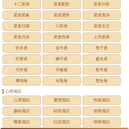
十二星座
星座配對
星座分析
星座星象
星座運勢
星座查詢
星座日期
12星座
星座生日
星座月份
星座性格
上升星座
牡羊座
金牛座
雙子座
巨蟹座
獅子座
處女座
天秤座
天蠍座
射手座
摩羯座
水瓶座
雙魚座
心理測試
心理測試
愛情測試
性格測試
趣味測試
財富測試
智商測試
職業測試
社交測試
情商測試