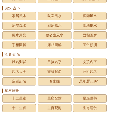
風水·占卜
家居風水
臥室風水
客廳風水
房屋風水
廚房風水
墓地風水
風水用品
辦公室風水
面相圖解
手相圖解
痣相圖解
民俗預測
測名·起名
姓名測試
男孩名字
女孩名字
起名大全
寶寶起名
公司起名
店鋪起名
百家姓
萬年曆2026年
星座運勢
十二星座
星座配對
星座運勢
十二生肖
生肖配對
生肖運勢