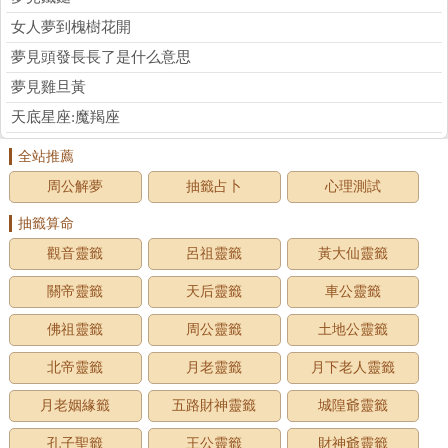
女人夢到槐樹花開
夢見頭發長長了是什么意思
夢見雞旦黃
天底星座:魔羯座
全站推薦
周公解夢
抽籤占卜
心理測試
抽籤算命
觀音靈籤
呂祖靈籤
黃大仙靈籤
關帝靈籤
天后靈籤
車公靈籤
佛祖靈籤
周公靈籤
土地公靈籤
北帝靈籤
月老靈籤
月下老人靈籤
月老姻緣籤
五路財神靈籤
城隍爺靈籤
孔子聖籤
王公靈籤
財神爺靈籤