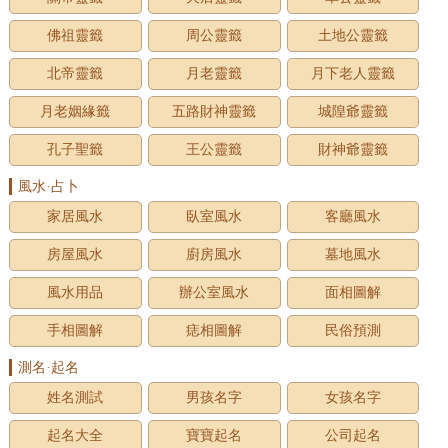
佛祖靈籤
周公靈籤
土地公靈籤
北帝靈籤
月老靈籤
月下老人靈籤
月老姻緣籤
五路財神靈籤
城隍爺靈籤
孔子聖籤
王公靈籤
財神爺靈籤
風水·占卜
家居風水
臥室風水
客廳風水
房屋風水
廚房風水
墓地風水
風水用品
辦公室風水
面相圖解
手相圖解
痣相圖解
民俗預測
測名·起名
姓名測試
男孩名字
女孩名字
起名大全
寶寶起名
公司起名