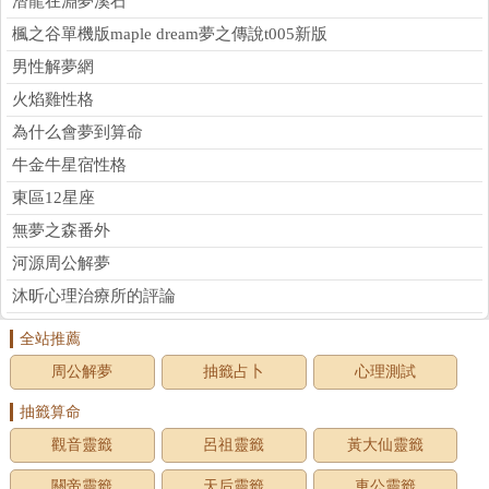
潛龍在淵夢溪石
楓之谷單機版maple dream夢之傳說t005新版
男性解夢網
火焰雞性格
為什么會夢到算命
牛金牛星宿性格
東區12星座
無夢之森番外
河源周公解夢
沐昕心理治療所的評論
全站推薦
周公解夢
抽籤占卜
心理測試
抽籤算命
觀音靈籤
呂祖靈籤
黃大仙靈籤
關帝靈籤
天后靈籤
車公靈籤