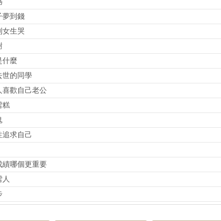
媽
子夢到錢
到女生哭
樹
是什麼
去世的同學
人喜歡自己老公
雪糕
鬼
性追求自己
成績哪個更重要
雪人
步