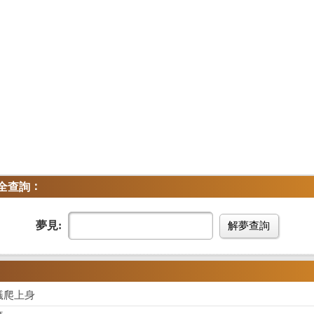
：
全查詢
夢見:
解夢查詢
蟻爬上身