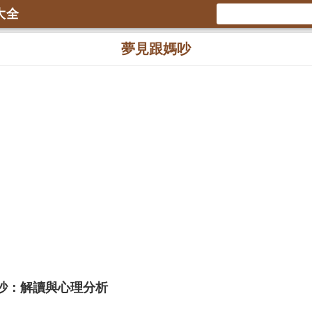
大全
夢見跟媽吵
吵：解讀與心理分析