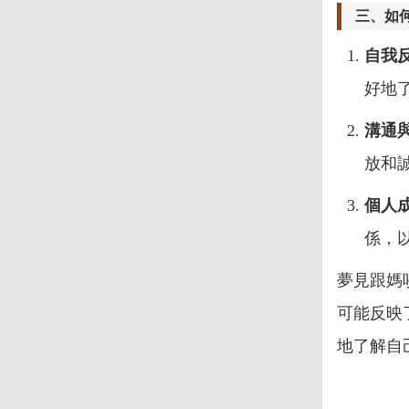
三、如
自我
好地
溝通
放和
個人
係，
夢見跟媽
可能反映
地了解自