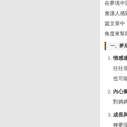
在夢境中
會讓人感
篇文章中
角度來幫
一、夢
情感
往往
也可
內心
對媽
成長
種夢