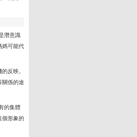
是潛意識
媽媽可能代
。
機的反映。
等關係的途
有的集體
這個形象的