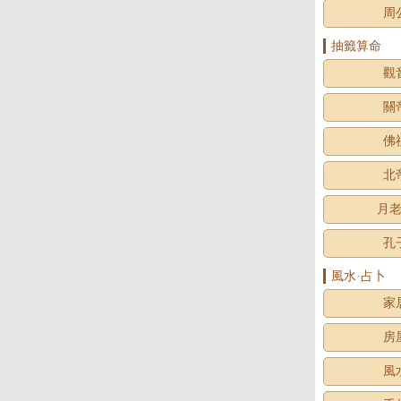
周
抽籤算命
觀
關
佛
北
月
孔
風水·占卜
家
房
風