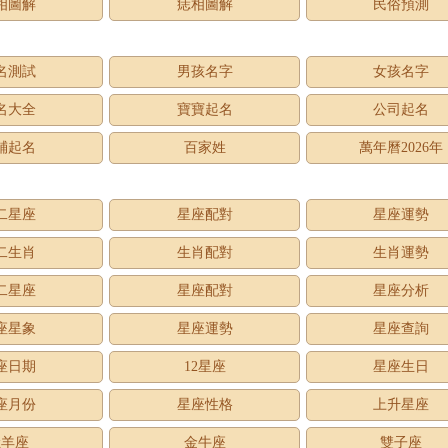
相圖解
痣相圖解
民俗預測
名測試
男孩名字
女孩名字
名大全
寶寶起名
公司起名
鋪起名
百家姓
萬年曆2026年
二星座
星座配對
星座運勢
二生肖
生肖配對
生肖運勢
二星座
星座配對
星座分析
座星象
星座運勢
星座查詢
座日期
12星座
星座生日
座月份
星座性格
上升星座
牡羊座
金牛座
雙子座