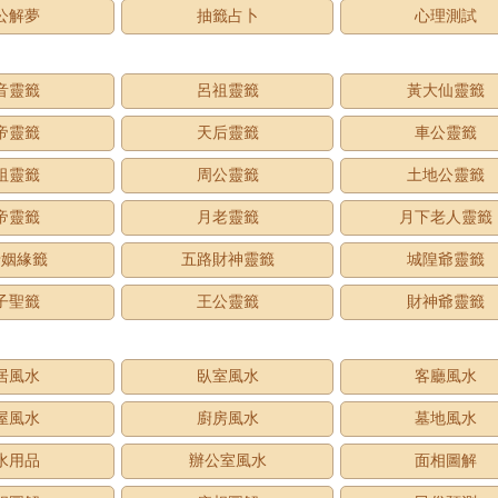
公解夢
抽籤占卜
心理測試
音靈籤
呂祖靈籤
黃大仙靈籤
帝靈籤
天后靈籤
車公靈籤
祖靈籤
周公靈籤
土地公靈籤
帝靈籤
月老靈籤
月下老人靈籤
老姻緣籤
五路財神靈籤
城隍爺靈籤
子聖籤
王公靈籤
財神爺靈籤
居風水
臥室風水
客廳風水
屋風水
廚房風水
墓地風水
水用品
辦公室風水
面相圖解