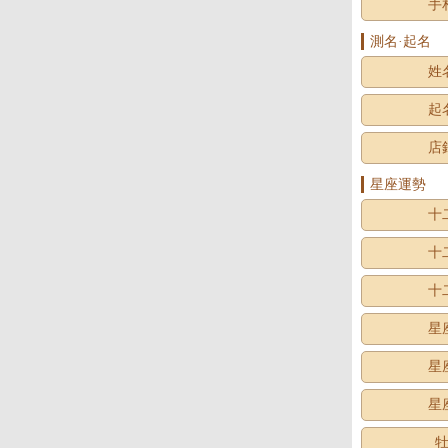
手
測名·起名
姓
起
店
星座運勢
十
十
十
星
星
星