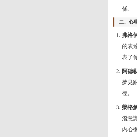
係。
二、心
弗洛
的表
表了
阿德
夢見
徑。
榮格
潛意
內心