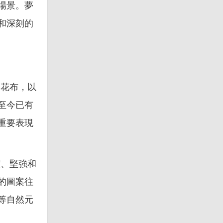
場景。夢
和深刻的
印花布，以
至今已有
重要表現
潔、堅強和
的圖案往
等自然元