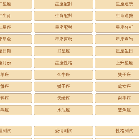
二星座
星座配對
星座運勢
二生肖
生肖配對
生肖運勢
二星座
星座配對
星座分析
座星象
星座運勢
星座查詢
座日期
12星座
星座生日
座月份
星座性格
上升星座
牡羊座
金牛座
雙子座
巨蟹座
獅子座
處女座
天秤座
天蠍座
射手座
摩羯座
水瓶座
雙魚座
理測試
愛情測試
性格測試