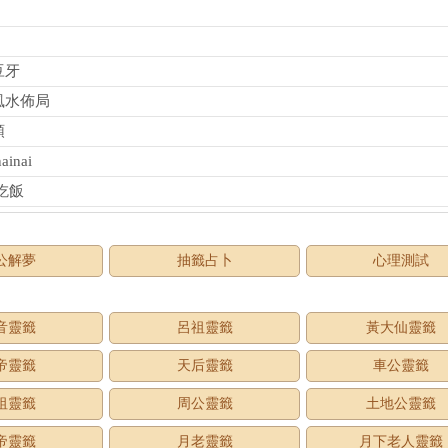
豆牙
風水佈局
頭
inai
吃飯
公解夢
抽籤占卜
心理測試
音靈籤
呂祖靈籤
黃大仙靈籤
帝靈籤
天后靈籤
車公靈籤
祖靈籤
周公靈籤
土地公靈籤
帝靈籤
月老靈籤
月下老人靈籤