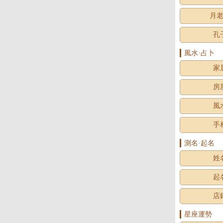
月
孔
風水·占卜
家
房
風
手
測名·起名
姓
起
店
星座運勢