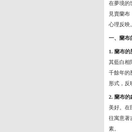
在夢境的
見賣蘭布
心理反映
一、蘭布
1. 蘭布
其藍白相
千餘年的
形式，反
2. 蘭布
美好。在
往寓意著
素。