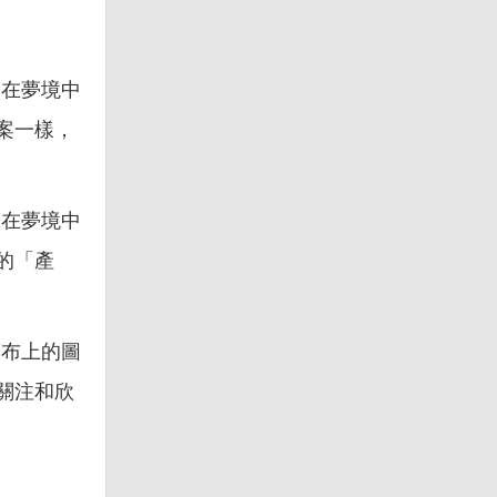
。在夢境中
案一樣，
。在夢境中
的「產
蘭布上的圖
關注和欣