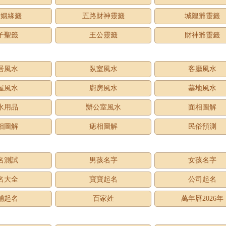
老姻緣籤
五路財神靈籤
城隍爺靈籤
子聖籤
王公靈籤
財神爺靈籤
居風水
臥室風水
客廳風水
屋風水
廚房風水
墓地風水
水用品
辦公室風水
面相圖解
相圖解
痣相圖解
民俗預測
名測試
男孩名字
女孩名字
名大全
寶寶起名
公司起名
鋪起名
百家姓
萬年曆2026年