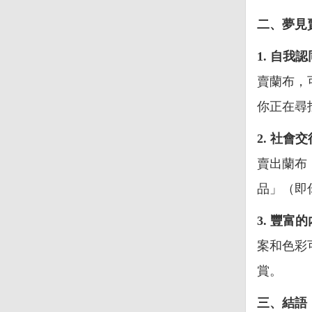
二、夢見
1. 自我
賣蘭布，
你正在尋
2. 社會
賣出蘭布
品」（即
3. 豐富
案和色彩
賞。
三、結語