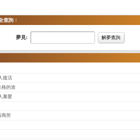
：
全查詢
夢見:
解夢查詢
人復活
性格的攻
人棄嬰
咨商所