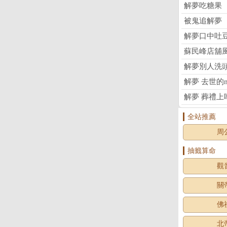
解夢吃糖果
被鬼追解夢
解夢口中吐
蘇民峰店舖
解夢別人洗
解夢 去世的na
解夢 葬禮上
全站推薦
周
抽籤算命
觀
關
佛
北