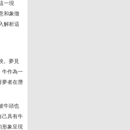
這一現
意和象徵
入解析這
映。夢見
。牛作為一
著夢者在潛
被牛頭也
自己具有牛
的形象呈現