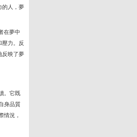
力的人，夢
者在夢中
和壓力。反
地反映了夢
讀。它既
自身品質
際情況，