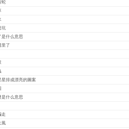
有蛇
草
水
糞坑
了是什么意思
溝里了
尿
蟲
星星排成漂亮的圖案
困
材是什么意思
騙走
大風