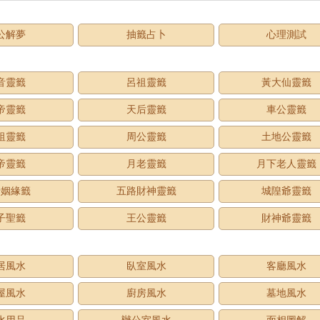
公解夢
抽籤占卜
心理測試
音靈籤
呂祖靈籤
黃大仙靈籤
帝靈籤
天后靈籤
車公靈籤
祖靈籤
周公靈籤
土地公靈籤
帝靈籤
月老靈籤
月下老人靈籤
老姻緣籤
五路財神靈籤
城隍爺靈籤
子聖籤
王公靈籤
財神爺靈籤
居風水
臥室風水
客廳風水
屋風水
廚房風水
墓地風水