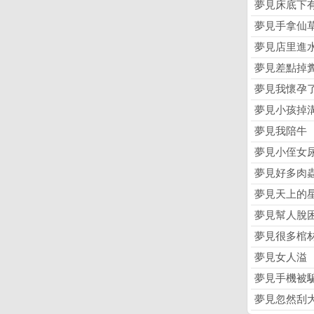
夢見床底下
夢見手拿仙
夢見店里進
夢見差點掉
夢見我懷孕
夢見小孩掉
夢見我陪牛
夢見小侄女
夢見好多肉
夢見天上的
夢見幫人脫
夢見很多棺
夢見女人溢
夢見手機被
夢見忽然刮