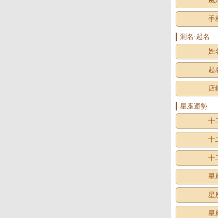
風
手
測名·起名
姓
起
店
星座運勢
十
十
十
星
星
星