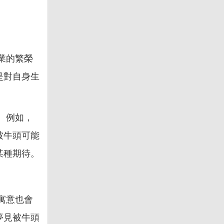
業的繁榮
是對自身生
。例如，
被牛頭可能
某種期待。
寓意也會
夢見被牛頭