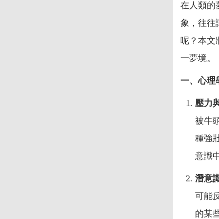
在人類的
象，往往
呢？本文
一夢境。
一、心理
壓力
被牛
種強
意識
潛意
可能
的某