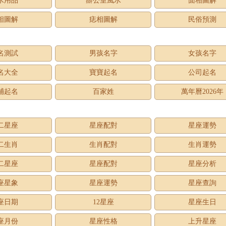
水用品
辦公室風水
面相圖解
相圖解
痣相圖解
民俗預測
名測試
男孩名字
女孩名字
名大全
寶寶起名
公司起名
鋪起名
百家姓
萬年曆2026年
二星座
星座配對
星座運勢
二生肖
生肖配對
生肖運勢
二星座
星座配對
星座分析
座星象
星座運勢
星座查詢
座日期
12星座
星座生日
座月份
星座性格
上升星座