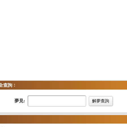
：
全查詢
夢見:
解夢查詢