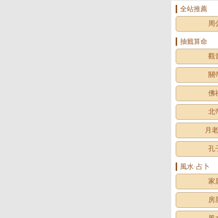
全站推薦
周
抽籤算命
觀
關
佛
北
月
孔
風水·占卜
家
房