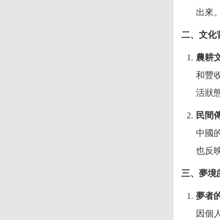
出來
二、文化
農耕
和豐
活狀
民間
中國
也反
三、夢境
夢者
因個