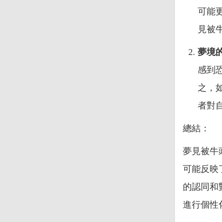
可能
見被
夢境
感到
之，
者對
總結：
夢見被牛
可能反映
的認同和
進行個性