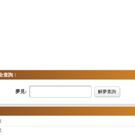
：
全查詢
夢見:
解夢查詢
屎
試