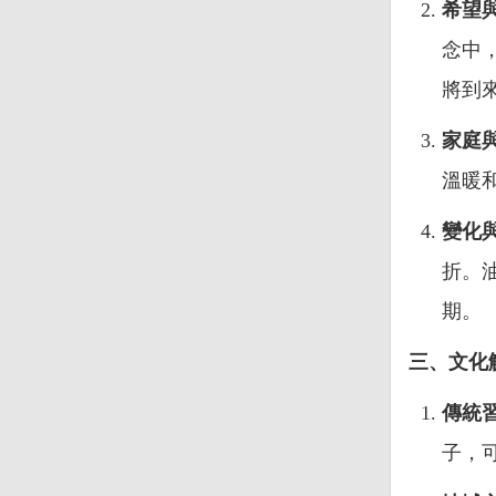
希望
念中
將到
家庭
溫暖
變化
折。
期。
三、文化
傳統
子，