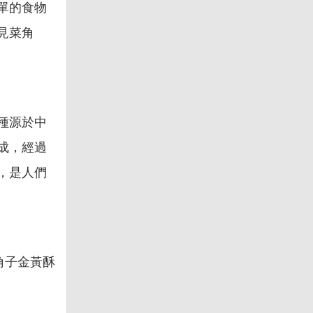
單的食物
見菜角
種源於中
成，經過
，是人們
角子金黃酥