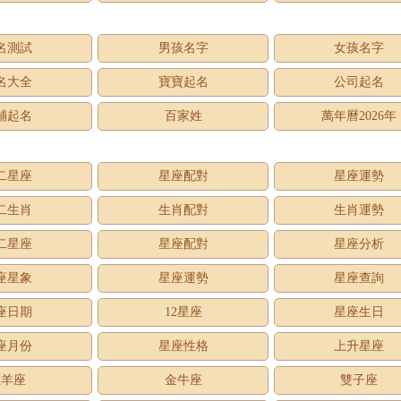
名測試
男孩名字
女孩名字
名大全
寶寶起名
公司起名
鋪起名
百家姓
萬年曆2026年
二星座
星座配對
星座運勢
二生肖
生肖配對
生肖運勢
二星座
星座配對
星座分析
座星象
星座運勢
星座查詢
座日期
12星座
星座生日
座月份
星座性格
上升星座
牡羊座
金牛座
雙子座