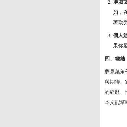
地域
如，
著勤
個人
果你
四、總結
夢見菜角
與期待、
的經歷、
本文能幫