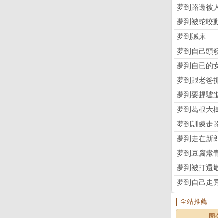
夢到路邊被
夢到被蛇咬
夢到贓床
夢到自己頭
夢到自已的
夢到跟老爸
夢到要趕驢
夢到葛根大
夢到訓練走
夢到走在新
夢到豆腐燉
夢到被打還
夢到自己走
全站推薦
周