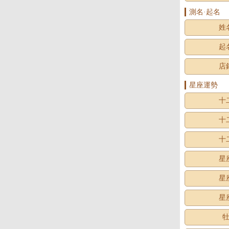
測名·起名
姓
起
店
星座運勢
十
十
十
星
星
星