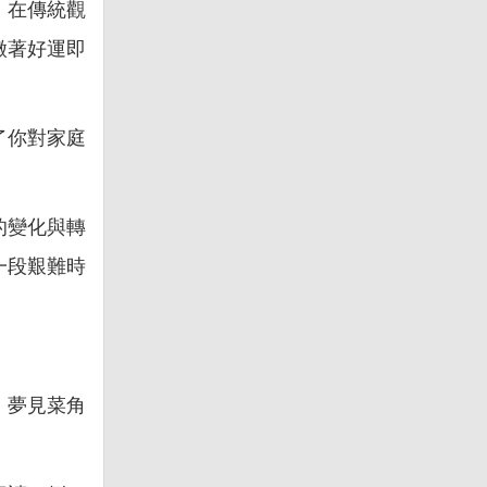
。在傳統觀
徵著好運即
了你對家庭
的變化與轉
一段艱難時
。夢見菜角