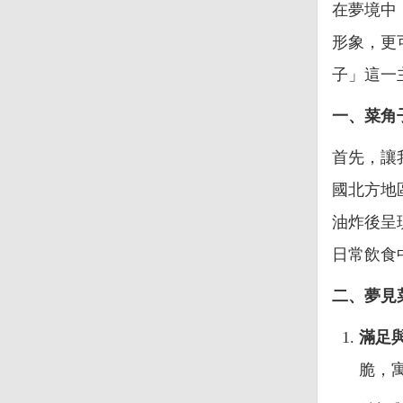
在夢境中
形象，更
子」這一
一、菜角
首先，讓
國北方地
油炸後呈
日常飲食
二、夢見
滿足
脆，