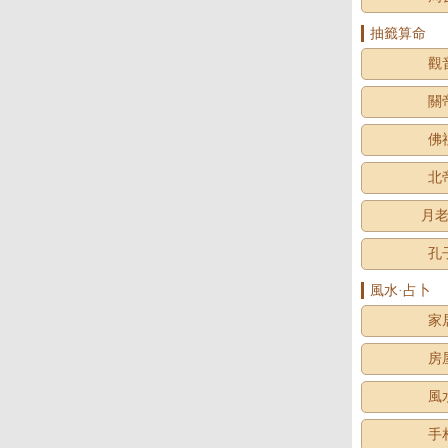
抽籤算命
觀
關
佛
北
月
孔
風水·占卜
家
房
風
手