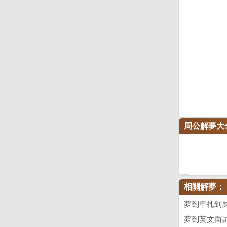
周公解夢大
相關解夢：
夢到車扎到
夢到英文面