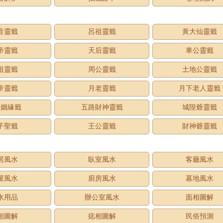
音靈籤
呂祖靈籤
黃大仙靈籤
帝靈籤
天后靈籤
車公靈籤
祖靈籤
周公靈籤
土地公靈籤
帝靈籤
月老靈籤
月下老人靈籤
老姻緣籤
五路財神靈籤
城隍爺靈籤
子聖籤
王公靈籤
財神爺靈籤
居風水
臥室風水
客廳風水
屋風水
廚房風水
墓地風水
水用品
辦公室風水
面相圖解
相圖解
痣相圖解
民俗預測