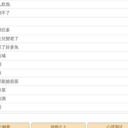
人欺負
動不了
發巨多
女兒變老了
抓了好多魚
進城
樹
路
郎新娘前面
青菜
敬酒
秀
公解夢
抽籤占卜
心理測試