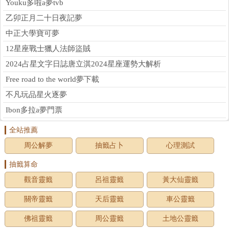
Youku多啦a夢tvb
乙卯正月二十日夜記夢
中正大學寶可夢
12星座戰士獵人法師盜賊
2024占星文字日誌唐立淇2024星座運勢大解析
Free road to the world夢下載
不凡玩品星火逐夢
Ibon多拉a夢門票
全站推薦
周公解夢
抽籤占卜
心理測試
抽籤算命
觀音靈籤
呂祖靈籤
黃大仙靈籤
關帝靈籤
天后靈籤
車公靈籤
佛祖靈籤
周公靈籤
土地公靈籤