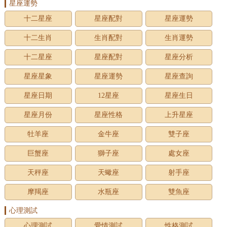
星座運勢
十二星座
星座配對
星座運勢
十二生肖
生肖配對
生肖運勢
十二星座
星座配對
星座分析
星座星象
星座運勢
星座查詢
星座日期
12星座
星座生日
星座月份
星座性格
上升星座
牡羊座
金牛座
雙子座
巨蟹座
獅子座
處女座
天秤座
天蠍座
射手座
摩羯座
水瓶座
雙魚座
心理測試
心理測試
愛情測試
性格測試