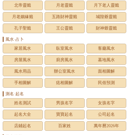
北帝靈籤
月老靈籤
月下老人靈籤
月老姻緣籤
五路財神靈籤
城隍爺靈籤
孔子聖籤
王公靈籤
財神爺靈籤
風水·占卜
家居風水
臥室風水
客廳風水
房屋風水
廚房風水
墓地風水
風水用品
辦公室風水
面相圖解
手相圖解
痣相圖解
民俗預測
測名·起名
姓名測試
男孩名字
女孩名字
起名大全
寶寶起名
公司起名
店鋪起名
百家姓
萬年曆2026年