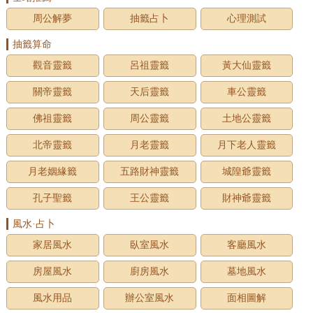
周公解夢
抽籤占卜
心理測試
抽籤算命
觀音靈籤
呂祖靈籤
黃大仙靈籤
關帝靈籤
天后靈籤
車公靈籤
佛祖靈籤
周公靈籤
土地公靈籤
北帝靈籤
月老靈籤
月下老人靈籤
月老姻緣籤
五路財神靈籤
城隍爺靈籤
孔子聖籤
王公靈籤
財神爺靈籤
風水·占卜
家居風水
臥室風水
客廳風水
房屋風水
廚房風水
墓地風水
風水用品
辦公室風水
面相圖解