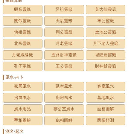
抽籤算命
觀音靈籤
呂祖靈籤
黃大仙靈籤
關帝靈籤
天后靈籤
車公靈籤
佛祖靈籤
周公靈籤
土地公靈籤
北帝靈籤
月老靈籤
月下老人靈籤
月老姻緣籤
五路財神靈籤
城隍爺靈籤
孔子聖籤
王公靈籤
財神爺靈籤
風水·占卜
家居風水
臥室風水
客廳風水
房屋風水
廚房風水
墓地風水
風水用品
辦公室風水
面相圖解
手相圖解
痣相圖解
民俗預測
測名·起名