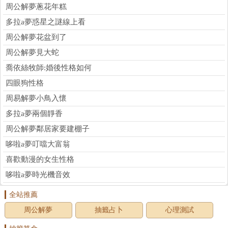
周公解夢蔥花年糕
多拉a夢惑星之謎線上看
周公解夢花盆到了
周公解夢見大蛇
喬依絲牧師:婚後性格如何
四眼狗性格
周易解夢小鳥入懷
多拉a夢兩個靜香
周公解夢鄰居家要建棚子
哆啦a夢叮噹大富翁
喜歡動漫的女生性格
哆啦a夢時光機音效
全站推薦
周公解夢
抽籤占卜
心理測試